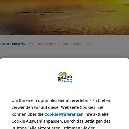
reizeit
>
Bürgerhaus
>
Vereins-Veranstaltungen im Bürgerhaus
nsveranstaltungen
Kategorie
uar 2024
Suchwort
Do
Fr
Sa
So
1
2
3
4
Um Ihnen ein optimales Benutzererlebnis zu bieten,
Datum
verwenden wir auf dieser Webseite Cookies. Sie
8
9
10
11
können über die
Cookie Präferenzen
Ihre aktuelle
15
16
17
18
Cookie Auswahl anpassen. Durch das Betätigen des
bis:
22
23
24
25
Buttons "Alle akzeptieren" stimmen Sie der