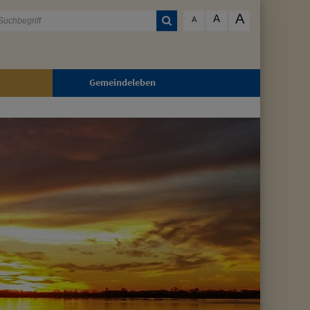
A
A
A
Gemeindeleben