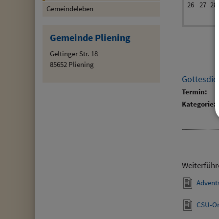
26
27
28
Gemeindeleben
Gemeinde Pliening
Geltinger Str. 18
85652 Pliening
Gottesdie
Termin:
Kategorie:
Weiterführ
Advent
CSU-Or