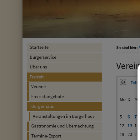
Startseite
Sie sind hier:
F
Bürgerservice
Verei
Über uns
Freizeit
Febr
Vereine
Freizeitangebote
Mo
Di
Mi
Bürgerhaus
Veranstaltungen im Bürgerhaus
5
6
7
12
13
14
Gastronomie und Übernachtung
19
20
21
Termine-Export