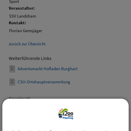
Sport
Veranstalter:
SSV Landsham
Kontakt:
Florian Gemsjäger
zurück zur Übersicht
Weiterführende Links
Adventsmarkt Hofladen Burghart
CSU-Ortshauptversammlung
Downloads
Den gewählten Termin als VCS-Kalenderdatei
downloaden
Den gewählten Termin als iCal-Kalenderdatei