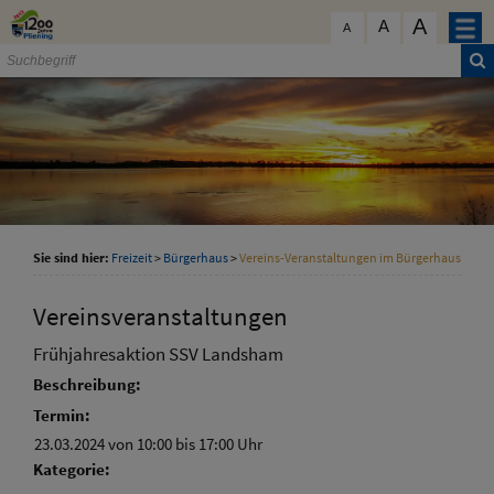
Zum Inhalt
,
zur Navigation
oder
zur Startseite
springen.
A
schließen
A
A
Sie sind hier:
Freizeit
>
Bürgerhaus
>
Vereins-Veranstaltungen im Bürgerhaus
Vereinsveranstaltungen
Frühjahresaktion SSV Landsham
Beschreibung:
Termin:
23.03.2024 von 10:00
bis 17:00 Uhr
Kategorie: