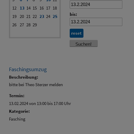
12
13
14
15
16
17
18
bis:
19
20
21
22
23
24
25
26
27
28
29
reset
Faschingsumzug
Beschreibung:
bitte bei Theo Sterzer melden
Termin:
13.02.2024 von 13:00
bis 17:00 Uhr
Kategorie:
Fasching