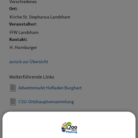
Verschiedenes
Ort:
Kirche St. Stephanus Landsham
Veranstalter:
FFW Landsham
Kontakt:
H. Hornburger
zurück zur Übersicht
Weiterführende Links
Adventsmarkt Hofladen Burghart
CSU-Ortshauptversammlung
Downloads
Den gewählten Termin als VCS-Kalenderdatei
downloaden