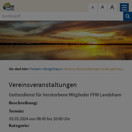
Zum Inhalt
,
zur Navigation
oder
zur Startseite
springen.
A
schließen
A
A
Sie sind hier:
Freizeit
>
Bürgerhaus
>
Vereins-Veranstaltungen im Bürgerhaus
Vereinsveranstaltungen
Gottesdienst für Verstorbene Mitglieder FFW Landsham
Beschreibung:
Termin:
03.03.2024 von 08:45
bis 10:00 Uhr
Kategorie: