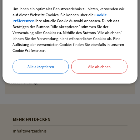
Um Ihnen ein optimales Benutzererlebnis zu bieten, verwenden wir
Den gewählten Termin als iCal-Kalenderdatei
auf dieser Webseite Cookies. Sie können über die
Cookie
downloaden
Präferenzen
Ihre aktuelle Cookie Auswahl anpassen. Durch das
Betätigen des Buttons "Alle akzeptieren" stimmen Sie der
Verwendung aller Cookies zu. Mithilfe des Buttons "Alle ablehnen"
lehnen Sie der Verwendung nicht erforderlicher Cookies ab. Eine
Drucken
Auflistung der verwendeten Cookies finden Sie ebenfalls in unseren
Cookie Präferenzen.
Gemeinde Pliening
Alle akzeptieren
Alle ablehnen
Geltinger Str. 18
85652 Pliening
MEHR ENTDECKEN
Inhaltsverzeichnis