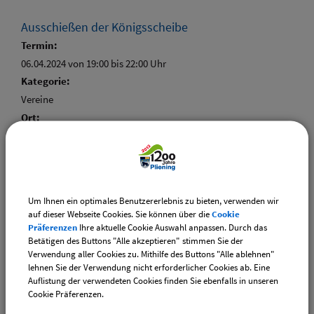
Ausschießen der Königsscheibe
Termin:
06.04.2024 von 19:00
bis 22:00 Uhr
Kategorie:
Vereine
Ort:
Schützenheim
Um Ihnen ein optimales Benutzererlebnis zu bieten, verwenden wir
auf dieser Webseite Cookies. Sie können über die
Cookie
Weiterführende Links
Präferenzen
Ihre aktuelle Cookie Auswahl anpassen. Durch das
Betätigen des Buttons "Alle akzeptieren" stimmen Sie der
Adventsmarkt Hofladen Burghart
Verwendung aller Cookies zu. Mithilfe des Buttons "Alle ablehnen"
lehnen Sie der Verwendung nicht erforderlicher Cookies ab. Eine
CSU-Ortshauptversammlung
Auflistung der verwendeten Cookies finden Sie ebenfalls in unseren
Cookie Präferenzen.