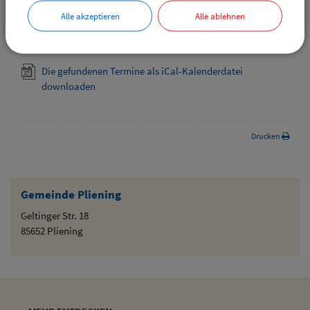
Downloads
Alle akzeptieren
Alle ablehnen
Die gefundenen Termine als VCS-Kalenderdatei
downloaden
Die gefundenen Termine als iCal-Kalenderdatei
downloaden
Drucken
Gemeinde Pliening
Geltinger Str. 18
85652 Pliening