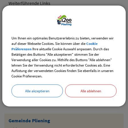
Weiterführende Links
Adventsmarkt Hofladen Burghart
CSU-Ortshauptversammlung
Um Ihnen ein optimales Benutzererlebnis zu bieten, verwenden wir
Downloads
auf dieser Webseite Cookies. Sie können über die
Cookie
Präferenzen
Ihre aktuelle Cookie Auswahl anpassen. Durch das
Den gewählten Termin als VCS-Kalenderdatei
Betätigen des Buttons "Alle akzeptieren" stimmen Sie der
downloaden
Verwendung aller Cookies zu. Mithilfe des Buttons "Alle ablehnen"
lehnen Sie der Verwendung nicht erforderlicher Cookies ab. Eine
Den gewählten Termin als iCal-Kalenderdatei
Auflistung der verwendeten Cookies finden Sie ebenfalls in unseren
downloaden
Cookie Präferenzen.
Alle akzeptieren
Alle ablehnen
Drucken
Gemeinde Pliening