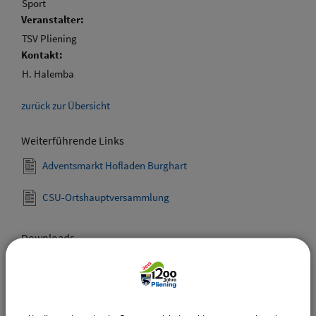
Sport
Veranstalter:
TSV Pliening
Kontakt:
H. Halemba
zurück zur Übersicht
Weiterführende Links
Adventsmarkt Hofladen Burghart
CSU-Ortshauptversammlung
Downloads
Den gewählten Termin als VCS-Kalenderdatei
downloaden
Den gewählten Termin als iCal-Kalenderdatei