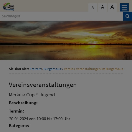
Zum Inhalt
,
zur Navigation
oder
zur Startseite
springen.
A
schließen
A
A
Sie sind hier:
Freizeit
>
Bürgerhaus
>
Vereins-Veranstaltungen im Bürgerhaus
Vereinsveranstaltungen
Merkusr Cup E-Jugend
Beschreibung:
Termin:
20.04.2024 von 10:00
bis 17:00 Uhr
Kategorie: