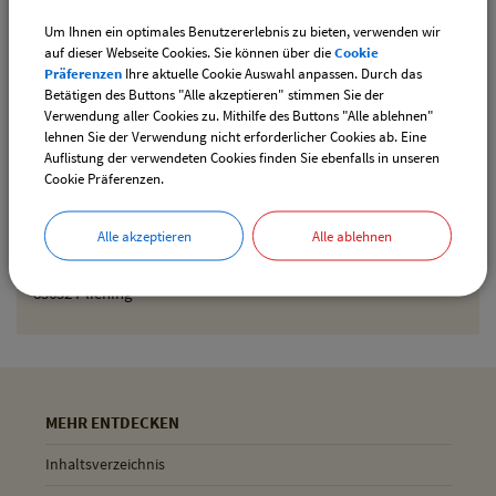
Um Ihnen ein optimales Benutzererlebnis zu bieten, verwenden wir
Den gewählten Termin als iCal-Kalenderdatei
auf dieser Webseite Cookies. Sie können über die
Cookie
downloaden
Präferenzen
Ihre aktuelle Cookie Auswahl anpassen. Durch das
Betätigen des Buttons "Alle akzeptieren" stimmen Sie der
Verwendung aller Cookies zu. Mithilfe des Buttons "Alle ablehnen"
lehnen Sie der Verwendung nicht erforderlicher Cookies ab. Eine
Drucken
Auflistung der verwendeten Cookies finden Sie ebenfalls in unseren
Cookie Präferenzen.
Gemeinde Pliening
Alle akzeptieren
Alle ablehnen
Geltinger Str. 18
85652 Pliening
MEHR ENTDECKEN
Inhaltsverzeichnis