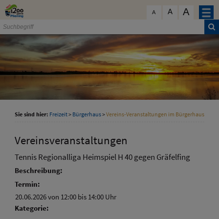
Zum Inhalt
,
zur Navigation
oder
zur Startseite
springen.
A
schließen
A
A
Sie sind hier:
Freizeit
>
Bürgerhaus
>
Vereins-Veranstaltungen im Bürgerhaus
Vereinsveranstaltungen
Tennis Regionalliga Heimspiel H 40 gegen Gräfelfing
Beschreibung:
Termin:
20.06.2026 von 12:00
bis 14:00 Uhr
Kategorie: