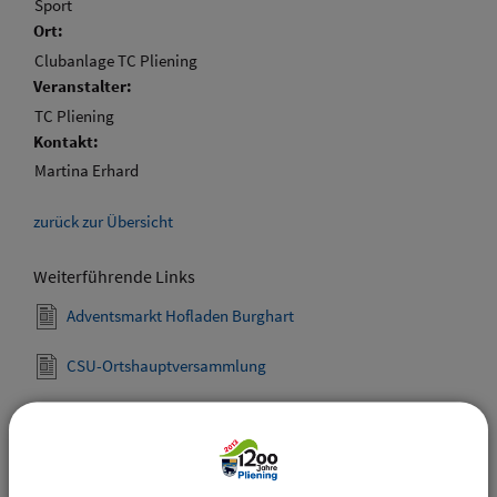
Sport
Ort:
Clubanlage TC Pliening
Veranstalter:
TC Pliening
Kontakt:
Martina Erhard
zurück zur Übersicht
Weiterführende Links
Adventsmarkt Hofladen Burghart
CSU-Ortshauptversammlung
Downloads
Den gewählten Termin als VCS-Kalenderdatei
downloaden