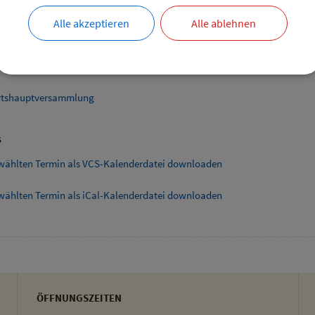
bersicht
Alle akzeptieren
Alle ablehnen
ende Links
smarkt Hofladen Burghart
tshauptversammlung
s
wählten Termin als VCS-Kalenderdatei downloaden
wählten Termin als iCal-Kalenderdatei downloaden
ÖFFNUNGSZEITEN