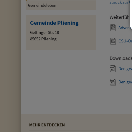
zurück zur Ü
Gemeindeleben
Weiterführ
Gemeinde Pliening
Advent
Geltinger Str. 18
85652 Pliening
CSU-Or
Download
Den ge
Den ge
MEHR ENTDECKEN