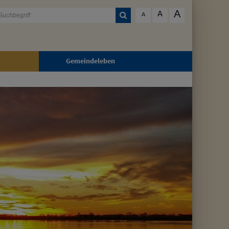
A
A
A
Gemeindeleben