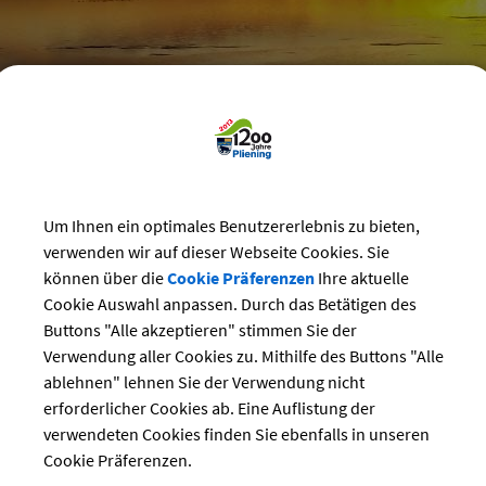
reizeit
>
Bürgerhaus
>
Vereins-Veranstaltungen im Bürgerhaus
nsveranstaltungen
Um Ihnen ein optimales Benutzererlebnis zu bieten,
verwenden wir auf dieser Webseite Cookies. Sie
ndesliga Heimspiel D50 gegen Karlsfeld am See
können über die
Cookie Präferenzen
Ihre aktuelle
Cookie Auswahl anpassen. Durch das Betätigen des
ng:
Buttons "Alle akzeptieren" stimmen Sie der
14.06.2026 von 10:00
bis 12:00 Uhr
Verwendung aller Cookies zu. Mithilfe des Buttons "Alle
Sport
ablehnen" lehnen Sie der Verwendung nicht
Clubanlage TC Pliening
erforderlicher Cookies ab. Eine Auflistung der
r:
TC Pliening
verwendeten Cookies finden Sie ebenfalls in unseren
Martina Erhard
Cookie Präferenzen.