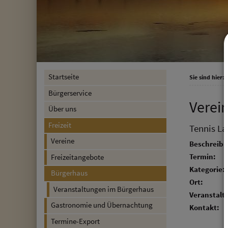
Startseite
Sie sind hier:
F
Bürgerservice
Verei
Über uns
Freizeit
Tennis La
Vereine
Beschreibu
Termin:
Freizeitangebote
Kategorie:
Bürgerhaus
Ort:
Veranstaltungen im Bürgerhaus
Veranstalte
Gastronomie und Übernachtung
Kontakt:
Termine-Export