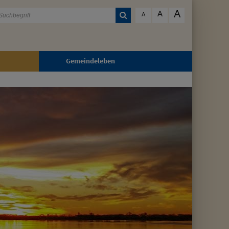
A
A
A
Gemeindeleben