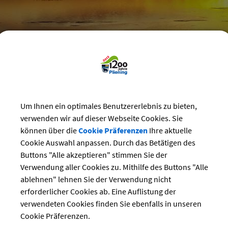
reizeit
>
Bürgerhaus
>
Vereins-Veranstaltungen im Bürgerhaus
nsveranstaltungen
Um Ihnen ein optimales Benutzererlebnis zu bieten,
verwenden wir auf dieser Webseite Cookies. Sie
Bühne
können über die
Cookie Präferenzen
Ihre aktuelle
Cookie Auswahl anpassen. Durch das Betätigen des
ng:
Buttons "Alle akzeptieren" stimmen Sie der
10.07.2026
Verwendung aller Cookies zu. Mithilfe des Buttons "Alle
Kabarett
ablehnen" lehnen Sie der Verwendung nicht
Vereinsstüberl
erforderlicher Cookies ab. Eine Auflistung der
r:
Theaterbagasch Pliening
verwendeten Cookies finden Sie ebenfalls in unseren
Anton Holzner
Cookie Präferenzen.