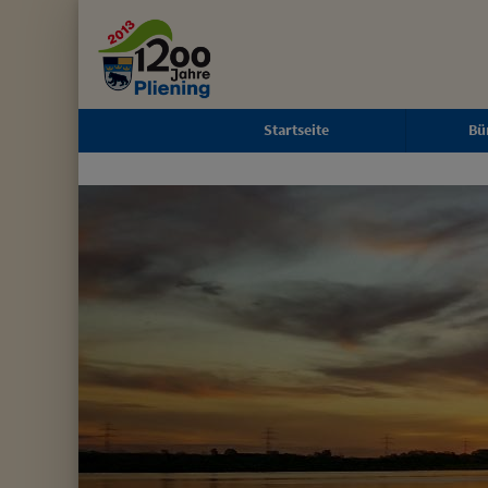
Zum Inhalt
,
zur Navigation
oder
zur Startseite
springen.
schließen
Startseite
Bü