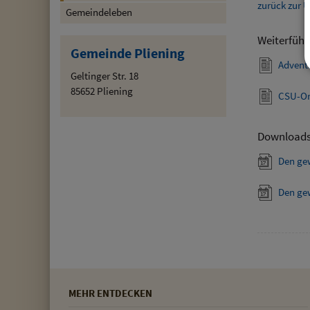
zurück zur Ü
Gemeindeleben
Weiterführ
Gemeinde Pliening
Advent
Geltinger Str. 18
85652 Pliening
CSU-Or
Download
Den ge
Den ge
MEHR ENTDECKEN