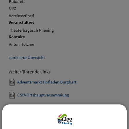
Kabarett
Ort:
Vereinsstüberl
Veranstalter:
Theaterbagasch Pliening
Kontakt:
Anton Holzner
zurück zur Übersicht
Weiterführende Links
Adventsmarkt Hofladen Burghart
CSU-Ortshauptversammlung
Downloads
Den gewählten Termin als VCS-Kalenderdatei
downloaden