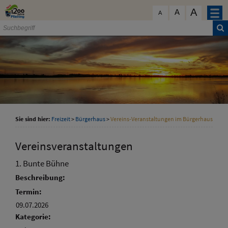
Zum Inhalt
,
zur Navigation
oder
zur Startseite
springen.
A
schließen
A
A
Sie sind hier:
Freizeit
>
Bürgerhaus
>
Vereins-Veranstaltungen im Bürgerhaus
Vereinsveranstaltungen
1. Bunte Bühne
Beschreibung:
Termin:
09.07.2026
Kategorie: