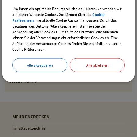
Um Ihnen ein optimales Benutzererlebnis zu bieten, verwenden wir
Den gewählten Termin als iCal-Kalenderdatei
auf dieser Webseite Cookies. Sie können über die
Cookie
downloaden
Präferenzen
Ihre aktuelle Cookie Auswahl anpassen. Durch das
Betätigen des Buttons "Alle akzeptieren" stimmen Sie der
Verwendung aller Cookies zu. Mithilfe des Buttons "Alle ablehnen"
lehnen Sie der Verwendung nicht erforderlicher Cookies ab. Eine
Drucken
Auflistung der verwendeten Cookies finden Sie ebenfalls in unseren
Cookie Präferenzen.
Gemeinde Pliening
Alle akzeptieren
Alle ablehnen
Geltinger Str. 18
85652 Pliening
MEHR ENTDECKEN
Inhaltsverzeichnis