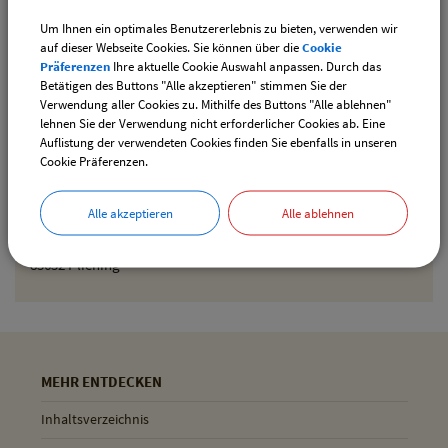
Um Ihnen ein optimales Benutzererlebnis zu bieten, verwenden wir
Den gewählten Termin als iCal-Kalenderdatei
auf dieser Webseite Cookies. Sie können über die
Cookie
downloaden
Präferenzen
Ihre aktuelle Cookie Auswahl anpassen. Durch das
Betätigen des Buttons "Alle akzeptieren" stimmen Sie der
Verwendung aller Cookies zu. Mithilfe des Buttons "Alle ablehnen"
lehnen Sie der Verwendung nicht erforderlicher Cookies ab. Eine
Drucken
Auflistung der verwendeten Cookies finden Sie ebenfalls in unseren
Cookie Präferenzen.
Gemeinde Pliening
Alle akzeptieren
Alle ablehnen
Geltinger Str. 18
85652 Pliening
MEHR ENTDECKEN
Inhaltsverzeichnis