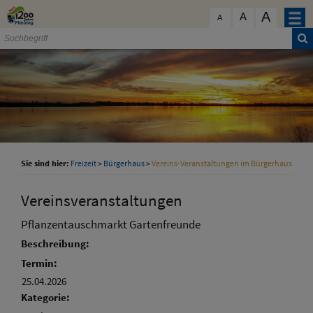
Zum Inhalt
,
zur Navigation
oder
zur Startseite
springen.
A
schließen
A
A
Sie sind hier:
Freizeit
>
Bürgerhaus
>
Vereins-Veranstaltungen im Bürgerhaus
Vereinsveranstaltungen
Pflanzentauschmarkt Gartenfreunde
Beschreibung:
Termin:
25.04.2026
Kategorie: