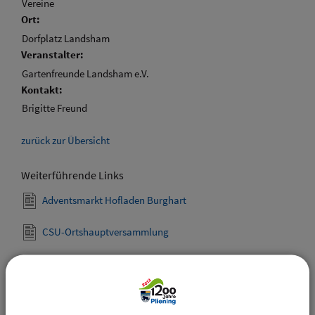
Vereine
Ort:
Dorfplatz Landsham
Veranstalter:
Gartenfreunde Landsham e.V.
Kontakt:
Brigitte Freund
zurück zur Übersicht
Weiterführende Links
Adventsmarkt Hofladen Burghart
CSU-Ortshauptversammlung
Downloads
Den gewählten Termin als VCS-Kalenderdatei
downloaden