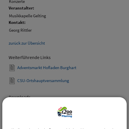
Konzerte
Veranstalter:
Musikkapelle Gelting
Kontakt:
Georg Rittler
zurück zur Übersicht
Weiterführende Links
Adventsmarkt Hofladen Burghart
CSU-Ortshauptversammlung
Downloads
Den gewählten Termin als VCS-Kalenderdatei
downloaden
Den gewählten Termin als iCal-Kalenderdatei