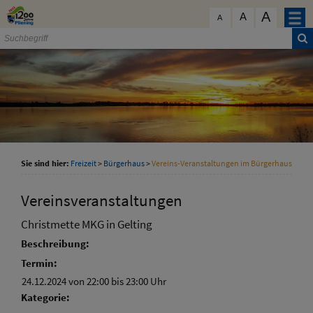
Zum Inhalt
,
zur Navigation
oder
zur Startseite
springen.
A
schließen
A
A
Sie sind hier:
Freizeit
>
Bürgerhaus
>
Vereins-Veranstaltungen im Bürgerhaus
Vereinsveranstaltungen
Christmette MKG in Gelting
Beschreibung:
Termin:
24.12.2024 von 22:00
bis 23:00 Uhr
Kategorie: