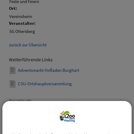
Feste und Feiern
Ort:
Vereinsheim
Veranstalter:
SG Ottersberg
zurück zur Übersicht
Weiterführende Links
Adventsmarkt Hofladen Burghart
CSU-Ortshauptversammlung
Downloads
Den gewählten Termin als VCS-Kalenderdatei
downloaden
Den gewählten Termin als iCal-Kalenderdatei