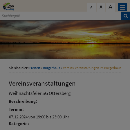
Zum Inhalt
,
zur Navigation
oder
zur Startseite
springen.
A
schließen
A
A
Sie sind hier:
Freizeit
>
Bürgerhaus
>
Vereins-Veranstaltungen im Bürgerhaus
Vereinsveranstaltungen
Weihnachtsfeier SG Ottersberg
Beschreibung:
Termin:
07.12.2024 von 19:00
bis 23:00 Uhr
Kategorie: