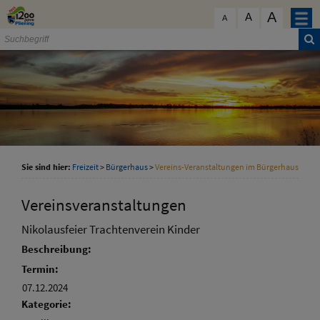
Zum Inhalt
,
zur Navigation
oder
zur Startseite
springen.
A
schließen
A
A
Sie sind hier:
Freizeit
>
Bürgerhaus
>
Vereins-Veranstaltungen im Bürgerhaus
Vereinsveranstaltungen
Nikolausfeier Trachtenverein Kinder
Beschreibung:
Termin:
07.12.2024
Kategorie: