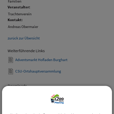
Familien
Veranstalter:
Trachtenverein
Kontakt:
Andreas Obermaier
zurück zur Übersicht
Weiterführende Links
Adventsmarkt Hofladen Burghart
CSU-Ortshauptversammlung
Downloads
Den gewählten Termin als VCS-Kalenderdatei
downloaden
Den gewählten Termin als iCal-Kalenderdatei