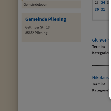
23
24
25
Gemeindeleben
30
31
Gemeinde Pliening
Geltinger Str. 18
85652 Pliening
Glühweins
Termin:
Kategorie:
Nikolausf
Termin:
Kategorie: