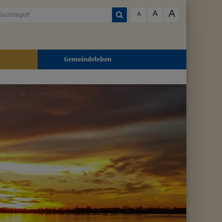
A
A
A
Gemeindeleben