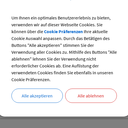
26
27
28
29
reset
Um Ihnen ein optimales Benutzererlebnis zu bieten,
verwenden wir auf dieser Webseite Cookies. Sie
können über die
Cookie Präferenzen
Ihre aktuelle
Cookie Auswahl anpassen. Durch das Betätigen des
Buttons "Alle akzeptieren" stimmen Sie der
tandl FFW Gelting
Verwendung aller Cookies zu. Mithilfe des Buttons "Alle
06.12.2024 18:00 Uhr
–
08.12.2024 22:00 Uhr
ablehnen" lehnen Sie der Verwendung nicht
Vereine
erforderlicher Cookies ab. Eine Auflistung der
verwendeten Cookies finden Sie ebenfalls in unseren
Cookie Präferenzen.
eier Trachtenverein Kinder
Alle akzeptieren
Alle ablehnen
07.12.2024
Familien