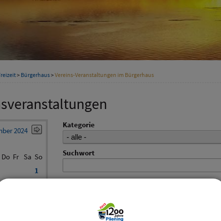
reizeit
>
Bürgerhaus
>
Vereins-Veranstaltungen im Bürgerhaus
nsveranstaltungen
Kategorie
ber 2024
Suchwort
Do
Fr
Sa
So
1
Datum
5
6
7
8
12
13
14
15
bis:
19
20
21
22