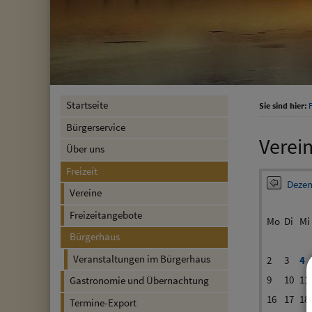
Startseite
Sie sind hier:
F
Bürgerservice
Verei
Über uns
Freizeit
Dezem
Vereine
Freizeitangebote
Mo
Di
Mi
Bürgerhaus
Veranstaltungen im Bürgerhaus
2
3
4
9
10
11
Gastronomie und Übernachtung
16
17
18
Termine-Export