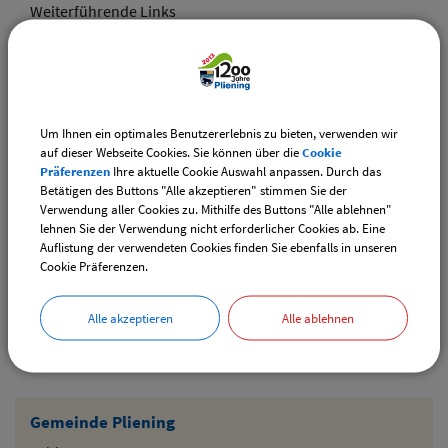
Weiterführende Links
Adventsmarkt Hofladen Burghart
CSU-Ortshauptversammlung
Um Ihnen ein optimales Benutzererlebnis zu bieten, verwenden wir
Downloads
auf dieser Webseite Cookies. Sie können über die
Cookie
Präferenzen
Ihre aktuelle Cookie Auswahl anpassen. Durch das
Den gewählten Termin als VCS-Kalenderdatei
Betätigen des Buttons "Alle akzeptieren" stimmen Sie der
downloaden
Verwendung aller Cookies zu. Mithilfe des Buttons "Alle ablehnen"
lehnen Sie der Verwendung nicht erforderlicher Cookies ab. Eine
Den gewählten Termin als iCal-Kalenderdatei
Auflistung der verwendeten Cookies finden Sie ebenfalls in unseren
downloaden
Cookie Präferenzen.
Alle akzeptieren
Alle ablehnen
Drucken
Gemeinde Pliening