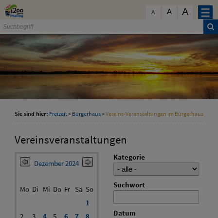
Zum Inhalt
,
zur Navigation
oder
zur Startseite
springen.
A
schließen
A
A
Sie sind hier:
Freizeit
>
Bürgerhaus
>
Vereins-Veranstaltungen im Bürgerhaus
Vereinsveranstaltungen
Kategorie
Dezember 2024
Suchwort
Mo
Di
Mi
Do
Fr
Sa
So
1
Datum
2
3
4
5
6
7
8