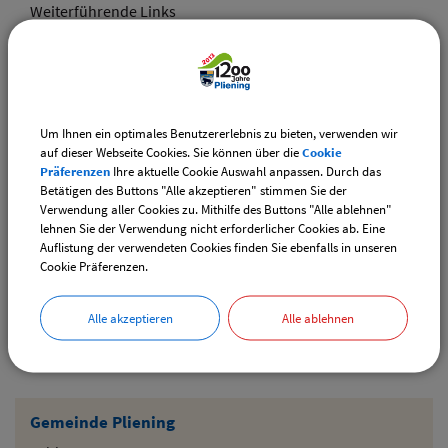
Weiterführende Links
Adventsmarkt Hofladen Burghart
CSU-Ortshauptversammlung
Um Ihnen ein optimales Benutzererlebnis zu bieten, verwenden wir
Downloads
auf dieser Webseite Cookies. Sie können über die
Cookie
Präferenzen
Ihre aktuelle Cookie Auswahl anpassen. Durch das
Den gewählten Termin als VCS-Kalenderdatei
Betätigen des Buttons "Alle akzeptieren" stimmen Sie der
downloaden
Verwendung aller Cookies zu. Mithilfe des Buttons "Alle ablehnen"
lehnen Sie der Verwendung nicht erforderlicher Cookies ab. Eine
Den gewählten Termin als iCal-Kalenderdatei
Auflistung der verwendeten Cookies finden Sie ebenfalls in unseren
downloaden
Cookie Präferenzen.
Alle akzeptieren
Alle ablehnen
Drucken
Gemeinde Pliening