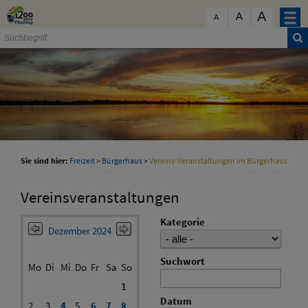
Zum Inhalt
,
zur Navigation
oder
zur Startseite
springen.
A
schließen
A
A
Sie sind hier:
Freizeit
>
Bürgerhaus
>
Vereins-Veranstaltungen im Bürgerhaus
Vereinsveranstaltungen
Kategorie
Dezember 2024
Suchwort
Mo
Di
Mi
Do
Fr
Sa
So
1
Datum
2
3
4
5
6
7
8