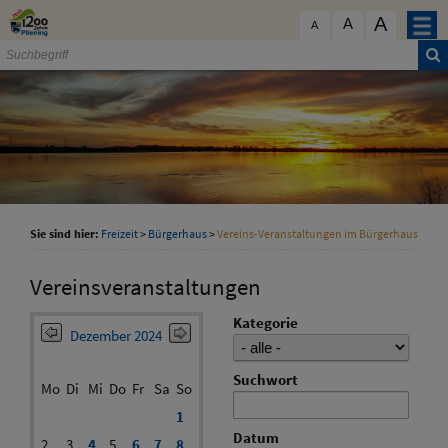
Zum Inhalt
,
zur Navigation
oder
zur Startseite
springen.
A
schließen
A
A
Sie sind hier:
Freizeit
>
Bürgerhaus
>
Vereins-Veranstaltungen im Bürgerhaus
Vereinsveranstaltungen
Kategorie
Dezember 2024
Suchwort
Mo
Di
Mi
Do
Fr
Sa
So
1
Datum
2
3
4
5
6
7
8