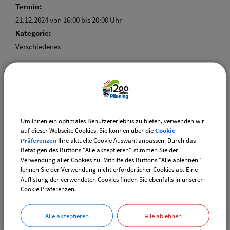
Termin:
21.12.2024 von 16:00
bis 20:00 Uhr
Kategorie:
Verschiedenes
Weiterführende Links
Um Ihnen ein optimales Benutzererlebnis zu bieten, verwenden wir
Adventsmarkt Hofladen Burghart
auf dieser Webseite Cookies. Sie können über die
Cookie
Präferenzen
Ihre aktuelle Cookie Auswahl anpassen. Durch das
Betätigen des Buttons "Alle akzeptieren" stimmen Sie der
CSU-Ortshauptversammlung
Verwendung aller Cookies zu. Mithilfe des Buttons "Alle ablehnen"
lehnen Sie der Verwendung nicht erforderlicher Cookies ab. Eine
Auflistung der verwendeten Cookies finden Sie ebenfalls in unseren
Downloads
Cookie Präferenzen.
Die gefundenen Termine als VCS-Kalenderdatei
downloaden
Alle akzeptieren
Alle ablehnen
Die gefundenen Termine als iCal-Kalenderdatei