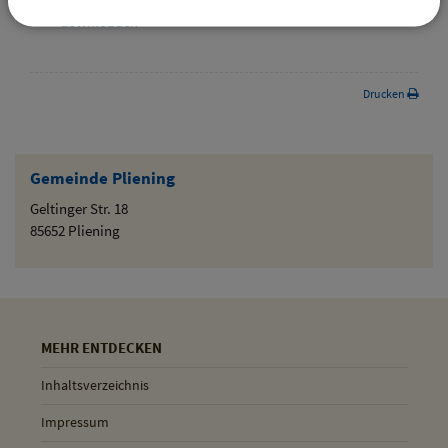
downloaden
Drucken
Gemeinde Pliening
Geltinger Str. 18
85652 Pliening
MEHR ENTDECKEN
Inhaltsverzeichnis
Impressum