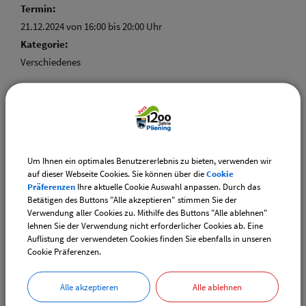
Termin:
21.12.2024 von 16:00
bis 20:00 Uhr
Kategorie:
Verschiedenes
Weiterführende Links
Um Ihnen ein optimales Benutzererlebnis zu bieten, verwenden wir
Adventsmarkt Hofladen Burghart
auf dieser Webseite Cookies. Sie können über die
Cookie
Präferenzen
Ihre aktuelle Cookie Auswahl anpassen. Durch das
Betätigen des Buttons "Alle akzeptieren" stimmen Sie der
CSU-Ortshauptversammlung
Verwendung aller Cookies zu. Mithilfe des Buttons "Alle ablehnen"
lehnen Sie der Verwendung nicht erforderlicher Cookies ab. Eine
Auflistung der verwendeten Cookies finden Sie ebenfalls in unseren
Downloads
Cookie Präferenzen.
Die gefundenen Termine als VCS-Kalenderdatei
downloaden
Alle akzeptieren
Alle ablehnen
Die gefundenen Termine als iCal-Kalenderdatei