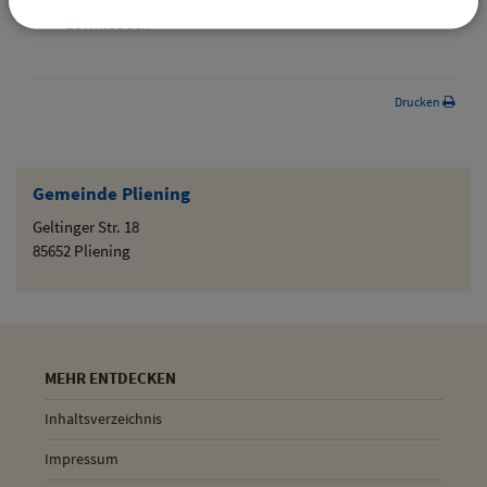
downloaden
Drucken
Gemeinde Pliening
Geltinger Str. 18
85652 Pliening
MEHR ENTDECKEN
Inhaltsverzeichnis
Impressum