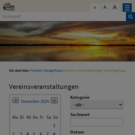
Zum Inhalt
,
zur Navigation
oder
zur Startseite
springen.
A
schließen
A
A
Sie sind hier:
Freizeit
>
Bürgerhaus
>
Vereins-Veranstaltungen im Bürgerhaus
Vereinsveranstaltungen
Kategorie
Dezember 2024
Suchwort
Mo
Di
Mi
Do
Fr
Sa
So
1
Datum
2
3
4
5
6
7
8