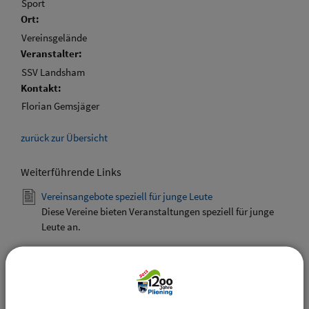
Sport
Ort:
Vereinsgelände
Veranstalter:
SSV Landsham
Kontakt:
Florian Gemsjäger
zurück zur Übersicht
Weiterführende Links
Vereinsangebote speziell für junge Leute
Diese Vereine bieten Veranstaltungen speziell für junge
Leute an.
Downloads
Den gewählten Termin als VCS-Kalenderdatei
downloaden