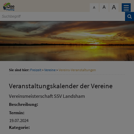
Zum Inhalt
,
zur Navigation
oder
zur Startseite
springen.
A
schließen
A
A
Sie sind hier:
Freizeit
>
Vereine
>
Vereins-Veranstaltungen
Veranstaltungskalender der Vereine
Vereinsmeisterschaft SSV Landsham
Beschreibung:
Termin:
19.07.2024
Kategorie: