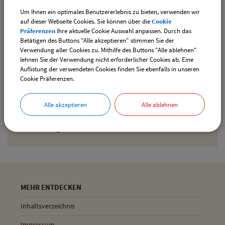
Um Ihnen ein optimales Benutzererlebnis zu bieten, verwenden wir
Den gewählten Termin als iCal-Kalenderdatei
auf dieser Webseite Cookies. Sie können über die
Cookie
downloaden
Präferenzen
Ihre aktuelle Cookie Auswahl anpassen. Durch das
Betätigen des Buttons "Alle akzeptieren" stimmen Sie der
Verwendung aller Cookies zu. Mithilfe des Buttons "Alle ablehnen"
lehnen Sie der Verwendung nicht erforderlicher Cookies ab. Eine
Drucken
Auflistung der verwendeten Cookies finden Sie ebenfalls in unseren
Cookie Präferenzen.
Gemeinde Pliening
Alle akzeptieren
Alle ablehnen
Geltinger Str. 18
85652 Pliening
MEHR ENTDECKEN
Inhaltsverzeichnis
Impressum