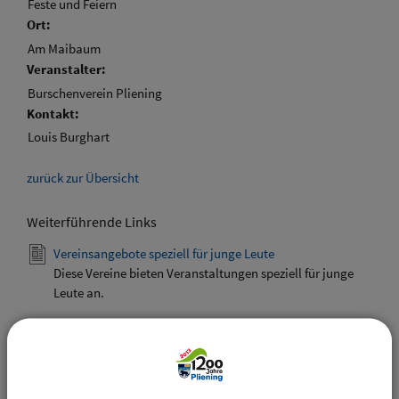
Feste und Feiern
Ort:
Am Maibaum
Veranstalter:
Burschenverein Pliening
Kontakt:
Louis Burghart
zurück zur Übersicht
Weiterführende Links
Vereinsangebote speziell für junge Leute
Diese Vereine bieten Veranstaltungen speziell für junge
Leute an.
Downloads
Den gewählten Termin als VCS-Kalenderdatei
downloaden