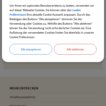
Um Ihnen ein optimales Benutzererlebnis zu bieten, verwenden wir
Den gewählten Termin als iCal-Kalenderdatei
auf dieser Webseite Cookies. Sie können über die
Cookie
downloaden
Präferenzen
Ihre aktuelle Cookie Auswahl anpassen. Durch das
Betätigen des Buttons "Alle akzeptieren" stimmen Sie der
Verwendung aller Cookies zu. Mithilfe des Buttons "Alle ablehnen"
lehnen Sie der Verwendung nicht erforderlicher Cookies ab. Eine
Drucken
Auflistung der verwendeten Cookies finden Sie ebenfalls in unseren
Cookie Präferenzen.
Gemeinde Pliening
Alle akzeptieren
Alle ablehnen
Geltinger Str. 18
85652 Pliening
MEHR ENTDECKEN
Inhaltsverzeichnis
Impressum