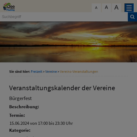
Zum Inhalt
,
zur Navigation
oder
zur Startseite
springen.
A
schließen
A
A
Sie sind hier:
Freizeit
>
Vereine
>
Vereins-Veranstaltungen
Veranstaltungskalender der Vereine
Bürgerfest
Beschreibung:
Termin:
15.06.2024 von 17:00
bis 23:30 Uhr
Kategorie: