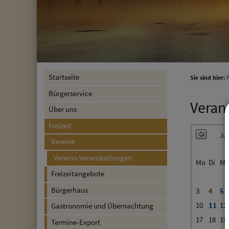
Startseite
Sie sind hier:
F
Bürgerservice
Veran
Über uns
Freizeit
Jun
Vereine
Vereins-Veranstaltungen
Mo
Di
Mi
Freizeitangebote
Bürgerhaus
3
4
5
10
11
12
Gastronomie und Übernachtung
17
18
19
Termine-Export