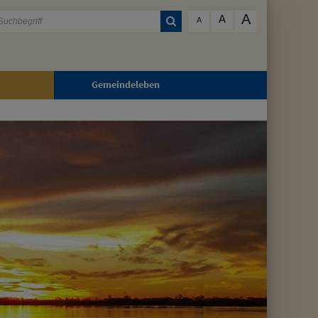
A
A
A
Gemeindeleben