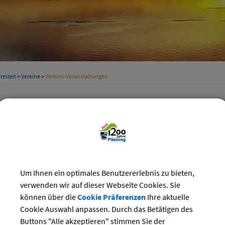
reizeit
>
Vereine
>
Vereins-Veranstaltungen
staltungskalender der Vereine
Kategorie
i 2024
Suchwort
Do
Fr
Sa
So
Um Ihnen ein optimales Benutzererlebnis zu bieten,
1
2
Datum
verwenden wir auf dieser Webseite Cookies. Sie
6
7
8
9
können über die
Cookie Präferenzen
Ihre aktuelle
13
14
15
16
Cookie Auswahl anpassen. Durch das Betätigen des
bis:
20
21
22
23
Buttons "Alle akzeptieren" stimmen Sie der