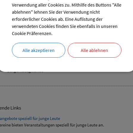
27
28
29
30
Verwendung aller Cookies zu. Mithilfe des Buttons "Alle
ablehnen" lehnen Sie der Verwendung nicht
reset
erforderlicher Cookies ab. Eine Auflistung der
verwendeten Cookies finden Sie ebenfalls in unseren
Cookie Präferenzen.
hannifeuer mit Musik von Sie & Mia
Alle akzeptieren
Alle ablehnen
21.06.2024 von 18:00
bis 23:30 Uhr
Verschiedenes
Bürgerhausgelände
ende Links
angebote speziell für junge Leute
ereine bieten Veranstaltungen speziell für junge Leute an.