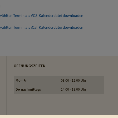
s
wählten Termin als VCS-Kalenderdatei downloaden
wählten Termin als iCal-Kalenderdatei downloaden
ÖFFNUNGSZEITEN
Mo - Fr
08:00 - 12:00 Uhr
Do nachmittags
14:00 - 18:00 Uhr