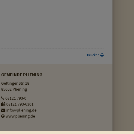
Drucken
GEMEINDE PLIENING
Geltinger Str. 18
85652 Pliening
08121 793-0
08121 793-6301
info@pliening.de
www.pliening.de