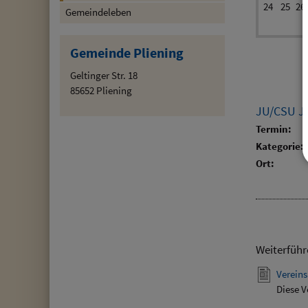
24
25
26
Gemeindeleben
Gemeinde Pliening
Geltinger Str. 18
85652 Pliening
JU/CSU Jo
Termin:
Kategorie:
Ort:
Weiterführ
Vereins
Diese V