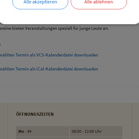
Alle akzeptieren
Alle ablehnen
ende Links
angebote speziell für junge Leute
ereine bieten Veranstaltungen speziell für junge Leute an.
s
wählten Termin als VCS-Kalenderdatei downloaden
wählten Termin als iCal-Kalenderdatei downloaden
ÖFFNUNGSZEITEN
Mo - Fr
08:00 - 12:00 Uhr