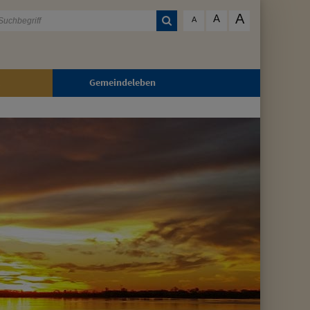
A
A
A
Gemeindeleben