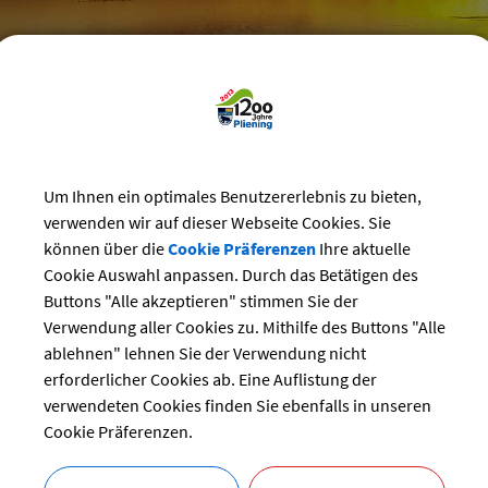
reizeit
>
Vereine
>
Vereins-Veranstaltungen
Um Ihnen ein optimales Benutzererlebnis zu bieten,
staltungskalender der Vereine
verwenden wir auf dieser Webseite Cookies. Sie
können über die
Cookie Präferenzen
Ihre aktuelle
tammtisch
Cookie Auswahl anpassen. Durch das Betätigen des
Buttons "Alle akzeptieren" stimmen Sie der
ng:
Verwendung aller Cookies zu. Mithilfe des Buttons "Alle
06.11.2024 von 14:00
bis 16:00 Uhr
ablehnen" lehnen Sie der Verwendung nicht
Senioren
erforderlicher Cookies ab. Eine Auflistung der
r:
SG Ottersberg
verwendeten Cookies finden Sie ebenfalls in unseren
Thomas Kiefer
Cookie Präferenzen.
bersicht