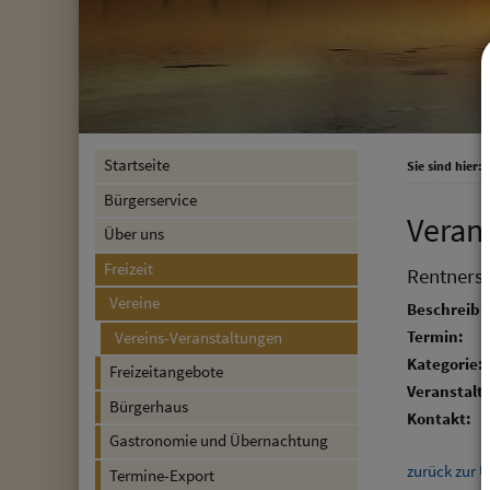
Startseite
Sie sind hier:
F
Bürgerservice
Veran
Über uns
Freizeit
Rentners
Vereine
Beschreibu
Termin:
Vereins-Veranstaltungen
Kategorie:
Freizeitangebote
Veranstalte
Bürgerhaus
Kontakt:
Gastronomie und Übernachtung
zurück zur Ü
Termine-Export