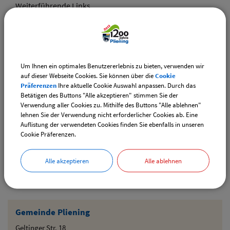
Weiterführende Links
Vereinsangebote speziell für junge Leute
Diese Vereine bieten Veranstaltungen speziell für junge
Leute an.
Um Ihnen ein optimales Benutzererlebnis zu bieten, verwenden wir
Downloads
auf dieser Webseite Cookies. Sie können über die
Cookie
Präferenzen
Ihre aktuelle Cookie Auswahl anpassen. Durch das
Den gewählten Termin als VCS-Kalenderdatei
Betätigen des Buttons "Alle akzeptieren" stimmen Sie der
downloaden
Verwendung aller Cookies zu. Mithilfe des Buttons "Alle ablehnen"
lehnen Sie der Verwendung nicht erforderlicher Cookies ab. Eine
Den gewählten Termin als iCal-Kalenderdatei
Auflistung der verwendeten Cookies finden Sie ebenfalls in unseren
downloaden
Cookie Präferenzen.
Alle akzeptieren
Alle ablehnen
Drucken
Gemeinde Pliening
Geltinger Str. 18