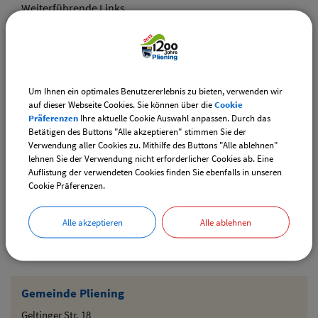
Weiterführende Links
Vereinsangebote speziell für junge Leute
Diese Vereine bieten Veranstaltungen speziell für junge
Leute an.
Um Ihnen ein optimales Benutzererlebnis zu bieten, verwenden wir
Downloads
auf dieser Webseite Cookies. Sie können über die
Cookie
Präferenzen
Ihre aktuelle Cookie Auswahl anpassen. Durch das
Den gewählten Termin als VCS-Kalenderdatei
Betätigen des Buttons "Alle akzeptieren" stimmen Sie der
downloaden
Verwendung aller Cookies zu. Mithilfe des Buttons "Alle ablehnen"
lehnen Sie der Verwendung nicht erforderlicher Cookies ab. Eine
Den gewählten Termin als iCal-Kalenderdatei
Auflistung der verwendeten Cookies finden Sie ebenfalls in unseren
downloaden
Cookie Präferenzen.
Alle akzeptieren
Alle ablehnen
Drucken
Gemeinde Pliening
Geltinger Str. 18