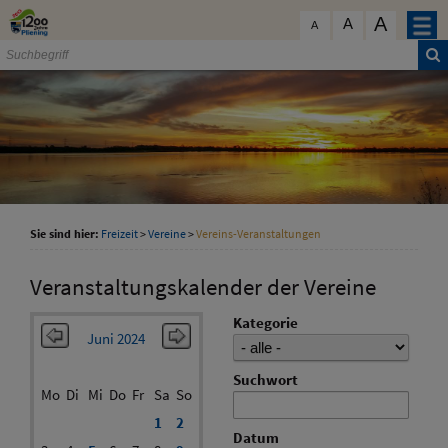
Zum Inhalt
,
zur Navigation
oder
zur Startseite
springen.
A
schließen
A
A
Sie sind hier:
Freizeit
>
Vereine
>
Vereins-Veranstaltungen
Veranstaltungskalender der Vereine
Kategorie
Juni 2024
Suchwort
Mo
Di
Mi
Do
Fr
Sa
So
1
2
Datum