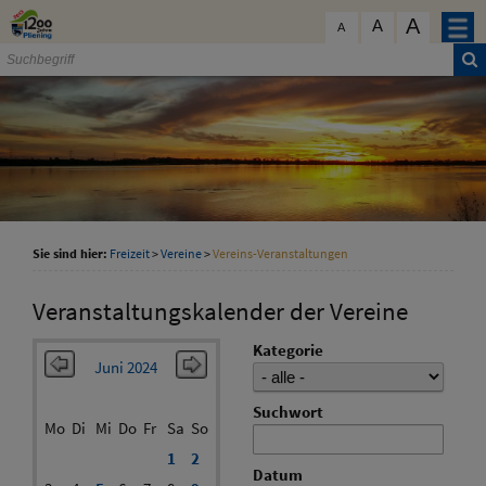
Zum Inhalt
,
zur Navigation
oder
zur Startseite
springen.
A
schließen
A
A
Sie sind hier:
Freizeit
>
Vereine
>
Vereins-Veranstaltungen
Veranstaltungskalender der Vereine
Kategorie
Juni 2024
Suchwort
Mo
Di
Mi
Do
Fr
Sa
So
1
2
Datum