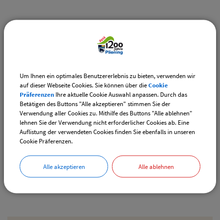
Weiterführende Links
Vereinsangebote speziell für junge Leute
Diese Vereine bieten Veranstaltungen speziell für junge
Leute an.
Um Ihnen ein optimales Benutzererlebnis zu bieten, verwenden wir
auf dieser Webseite Cookies. Sie können über die
Cookie
Downloads
Präferenzen
Ihre aktuelle Cookie Auswahl anpassen. Durch das
Betätigen des Buttons "Alle akzeptieren" stimmen Sie der
Den gewählten Termin als VCS-Kalenderdatei
Verwendung aller Cookies zu. Mithilfe des Buttons "Alle ablehnen"
downloaden
lehnen Sie der Verwendung nicht erforderlicher Cookies ab. Eine
Auflistung der verwendeten Cookies finden Sie ebenfalls in unseren
Den gewählten Termin als iCal-Kalenderdatei
Cookie Präferenzen.
downloaden
Alle akzeptieren
Alle ablehnen
Drucken