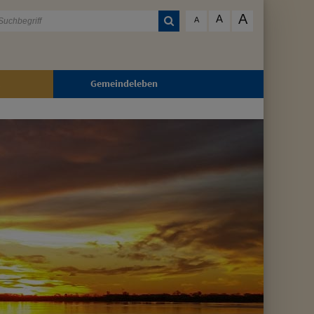
A
A
A
Gemeindeleben