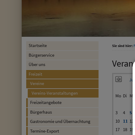
Startseite
Sie sind hier:
F
Bürgerservice
Veran
Über uns
Freizeit
Jun
Vereine
Vereins-Veranstaltungen
Mo
Di
Mi
Freizeitangebote
Bürgerhaus
3
4
5
10
11
12
Gastronomie und Übernachtung
17
18
19
Termine-Export