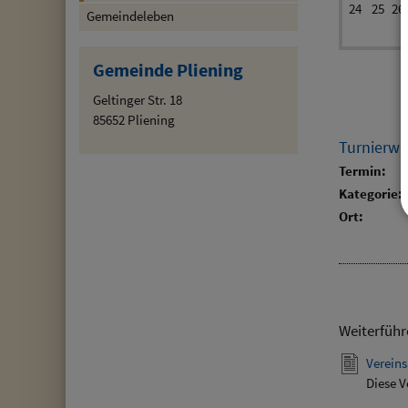
24
25
26
Gemeindeleben
Gemeinde Pliening
Geltinger Str. 18
85652 Pliening
Turnierw
Termin:
Kategorie:
Ort:
Weiterführ
Vereins
Diese V