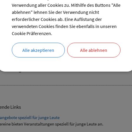
27
28
29
30
Verwendung aller Cookies zu. Mithilfe des Buttons "Alle
ablehnen" lehnen Sie der Verwendung nicht
reset
erforderlicher Cookies ab. Eine Auflistung der
verwendeten Cookies finden Sie ebenfalls in unseren
Cookie Präferenzen.
ochenende 1 SSV Landsham
Alle akzeptieren
Alle ablehnen
13.06.2024
–
15.06.2024
Sport
Vereinsgelände Landsham
ende Links
angebote speziell für junge Leute
ereine bieten Veranstaltungen speziell für junge Leute an.