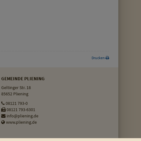
Drucken
GEMEINDE PLIENING
Geltinger Str. 18
85652 Pliening
08121 793-0
08121 793-6301
info@pliening.de
www.pliening.de