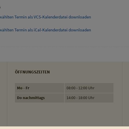
s
wählten Termin als VCS-Kalenderdatei downloaden
wählten Termin als iCal-Kalenderdatei downloaden
ÖFFNUNGSZEITEN
Mo - Fr
08:00 - 12:00 Uhr
Do nachmittags
14:00 - 18:00 Uhr