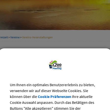
reizeit
>
Vereine
>
Vereins-Veranstaltungen
staltungskalender der Vereine
Kategorie
i 2024
Suchwort
Do
Fr
Sa
So
Um Ihnen ein optimales Benutzererlebnis zu bieten,
1
2
Datum
verwenden wir auf dieser Webseite Cookies. Sie
6
7
8
9
können über die
Cookie Präferenzen
Ihre aktuelle
13
14
15
16
Cookie Auswahl anpassen. Durch das Betätigen des
bis:
20
21
22
23
Buttons "Alle akzeptieren" stimmen Sie der