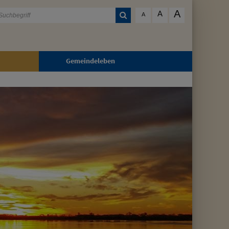
A
A
A
Gemeindeleben