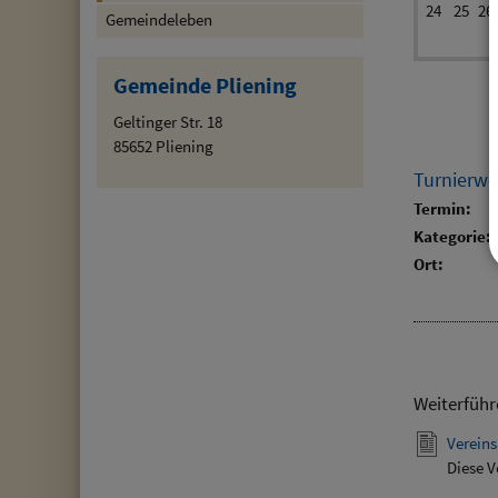
24
25
26
Gemeindeleben
Gemeinde Pliening
Geltinger Str. 18
85652 Pliening
Turnierw
Termin:
Kategorie:
Ort:
Weiterführ
Vereins
Diese V