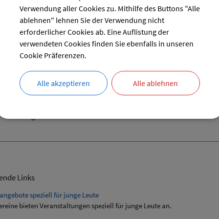
27
28
29
30
Verwendung aller Cookies zu. Mithilfe des Buttons "Alle
ablehnen" lehnen Sie der Verwendung nicht
reset
erforderlicher Cookies ab. Eine Auflistung der
verwendeten Cookies finden Sie ebenfalls in unseren
Cookie Präferenzen.
ochenende 1 SSV Landsham
Alle akzeptieren
Alle ablehnen
13.06.2024
–
15.06.2024
Sport
Vereinsgelände Landsham
ende Links
angebote speziell für junge Leute
ereine bieten Veranstaltungen speziell für junge Leute an.