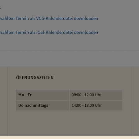
s
wählten Termin als VCS-Kalenderdatei downloaden
wählten Termin als iCal-Kalenderdatei downloaden
ÖFFNUNGSZEITEN
Mo - Fr
08:00 - 12:00 Uhr
Do nachmittags
14:00 - 18:00 Uhr