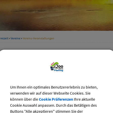
reizeit
>
Vereine
>
Vereins-Veranstaltungen
staltungskalender der Vereine
Kategorie
i 2024
Suchwort
Do
Fr
Sa
So
Um Ihnen ein optimales Benutzererlebnis zu bieten,
1
2
Datum
verwenden wir auf dieser Webseite Cookies. Sie
6
7
8
9
können über die
Cookie Präferenzen
Ihre aktuelle
13
14
15
16
Cookie Auswahl anpassen. Durch das Betätigen des
bis:
20
21
22
23
Buttons "Alle akzeptieren" stimmen Sie der