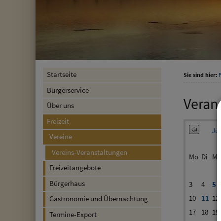
Startseite
Sie sind hier:
F
Bürgerservice
Veran
Über uns
Freizeit
Jun
Vereine
Vereins-Veranstaltungen
Mo
Di
Mi
Freizeitangebote
Bürgerhaus
3
4
5
10
11
12
Gastronomie und Übernachtung
17
18
19
Termine-Export