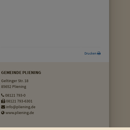
Drucken
GEMEINDE PLIENING
Geltinger Str. 18
85652 Pliening
08121 793-0
08121 793-6301
info@pliening.de
www.pliening.de