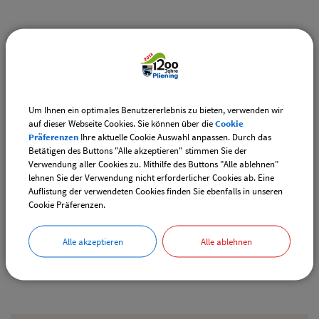
Weiterführende Links
Vereinsangebote speziell für junge Leute
Diese Vereine bieten Veranstaltungen speziell für junge
Leute an.
Um Ihnen ein optimales Benutzererlebnis zu bieten, verwenden wir
auf dieser Webseite Cookies. Sie können über die
Cookie
Downloads
Präferenzen
Ihre aktuelle Cookie Auswahl anpassen. Durch das
Betätigen des Buttons "Alle akzeptieren" stimmen Sie der
Den gewählten Termin als VCS-Kalenderdatei
Verwendung aller Cookies zu. Mithilfe des Buttons "Alle ablehnen"
downloaden
lehnen Sie der Verwendung nicht erforderlicher Cookies ab. Eine
Auflistung der verwendeten Cookies finden Sie ebenfalls in unseren
Den gewählten Termin als iCal-Kalenderdatei
Cookie Präferenzen.
downloaden
Alle akzeptieren
Alle ablehnen
Drucken