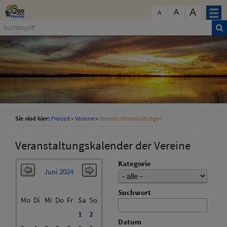
Zum Inhalt
,
zur Navigation
oder
zur Startseite
springen.
A
schließen
A
A
Sie sind hier:
Freizeit
>
Vereine
>
Vereins-Veranstaltungen
Veranstaltungskalender der Vereine
Kategorie
Juni 2024
Suchwort
Mo
Di
Mi
Do
Fr
Sa
So
1
2
Datum