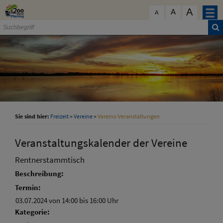
Zum Inhalt
,
zur Navigation
oder
zur Startseite
springen.
A
schließen
A
A
Sie sind hier:
Freizeit
>
Vereine
>
Vereins-Veranstaltungen
Veranstaltungskalender der Vereine
Rentnerstammtisch
Beschreibung:
Termin:
03.07.2024 von 14:00
bis 16:00 Uhr
Kategorie: