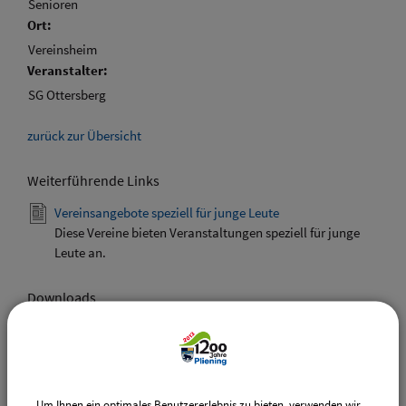
Senioren
Ort:
Vereinsheim
Veranstalter:
SG Ottersberg
zurück zur Übersicht
Weiterführende Links
Vereinsangebote speziell für junge Leute
Diese Vereine bieten Veranstaltungen speziell für junge
Leute an.
Downloads
Den gewählten Termin als VCS-Kalenderdatei
downloaden
Den gewählten Termin als iCal-Kalenderdatei
downloaden
Um Ihnen ein optimales Benutzererlebnis zu bieten, verwenden wir