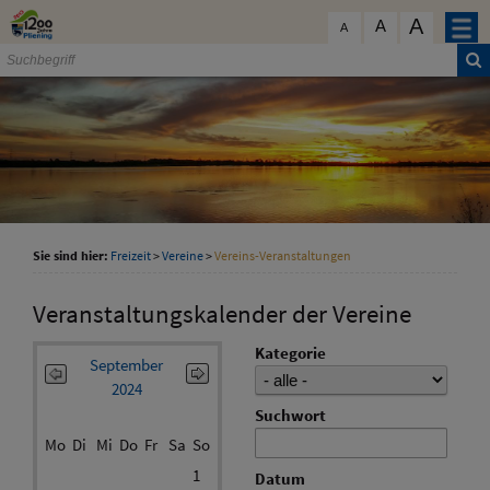
Zum Inhalt
,
zur Navigation
oder
zur Startseite
springen.
A
schließen
A
A
Sie sind hier:
Freizeit
>
Vereine
>
Vereins-Veranstaltungen
Veranstaltungskalender der Vereine
Kategorie
September
2024
Suchwort
Mo
Di
Mi
Do
Fr
Sa
So
1
Datum