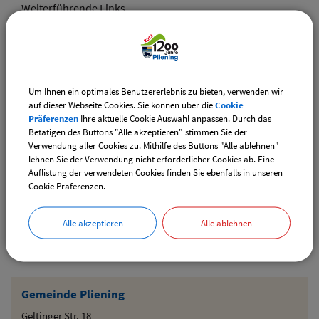
Weiterführende Links
Vereinsangebote speziell für junge Leute
Diese Vereine bieten Veranstaltungen speziell für junge
Leute an.
Um Ihnen ein optimales Benutzererlebnis zu bieten, verwenden wir
Downloads
auf dieser Webseite Cookies. Sie können über die
Cookie
Präferenzen
Ihre aktuelle Cookie Auswahl anpassen. Durch das
Den gewählten Termin als VCS-Kalenderdatei
Betätigen des Buttons "Alle akzeptieren" stimmen Sie der
downloaden
Verwendung aller Cookies zu. Mithilfe des Buttons "Alle ablehnen"
lehnen Sie der Verwendung nicht erforderlicher Cookies ab. Eine
Den gewählten Termin als iCal-Kalenderdatei
Auflistung der verwendeten Cookies finden Sie ebenfalls in unseren
downloaden
Cookie Präferenzen.
Alle akzeptieren
Alle ablehnen
Drucken
Gemeinde Pliening
Geltinger Str. 18