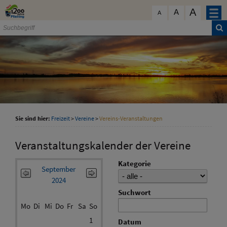
Zum Inhalt
,
zur Navigation
oder
zur Startseite
springen.
A
schließen
A
A
Sie sind hier:
Freizeit
>
Vereine
>
Vereins-Veranstaltungen
Veranstaltungskalender der Vereine
Kategorie
September
2024
Suchwort
Mo
Di
Mi
Do
Fr
Sa
So
1
Datum