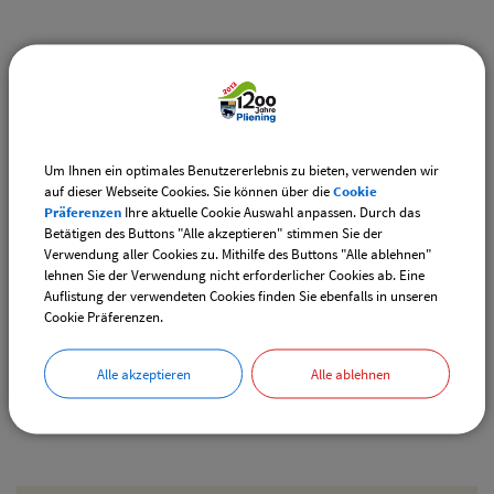
Weiterführende Links
Vereinsangebote speziell für junge Leute
Diese Vereine bieten Veranstaltungen speziell für junge
Leute an.
Um Ihnen ein optimales Benutzererlebnis zu bieten, verwenden wir
auf dieser Webseite Cookies. Sie können über die
Cookie
Downloads
Präferenzen
Ihre aktuelle Cookie Auswahl anpassen. Durch das
Betätigen des Buttons "Alle akzeptieren" stimmen Sie der
Den gewählten Termin als VCS-Kalenderdatei
Verwendung aller Cookies zu. Mithilfe des Buttons "Alle ablehnen"
downloaden
lehnen Sie der Verwendung nicht erforderlicher Cookies ab. Eine
Auflistung der verwendeten Cookies finden Sie ebenfalls in unseren
Den gewählten Termin als iCal-Kalenderdatei
Cookie Präferenzen.
downloaden
Alle akzeptieren
Alle ablehnen
Drucken