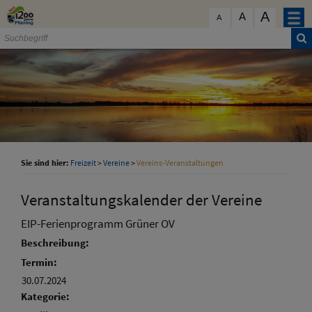
Zum Inhalt
,
zur Navigation
oder
zur Startseite
springen.
A
schließen
A
A
Sie sind hier:
Freizeit
>
Vereine
>
Vereins-Veranstaltungen
Veranstaltungskalender der Vereine
EIP-Ferienprogramm Grüner OV
Beschreibung:
Termin:
30.07.2024
Kategorie: