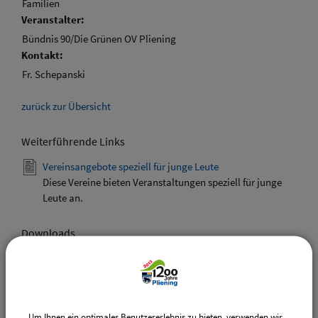
Familien
Veranstalter:
Bündnis 90/Die Grünen OV Pliening
Kontakt:
Fr. Schepanski
zurück zur Übersicht
Weiterführende Links
Vereinsangebote speziell für junge Leute
Diese Vereine bieten Veranstaltungen speziell für junge
Leute an.
Downloads
Den gewählten Termin als VCS-Kalenderdatei
downloaden
Den gewählten Termin als iCal-Kalenderdatei
downloaden
Um Ihnen ein optimales Benutzererlebnis zu bieten, verwenden wir