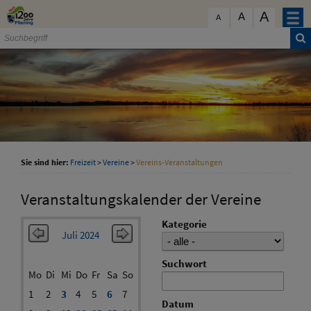
Zum Inhalt
,
zur Navigation
oder
zur Startseite
springen.
A
schließen
A
A
Sie sind hier:
Freizeit
>
Vereine
>
Vereins-Veranstaltungen
Veranstaltungskalender der Vereine
Kategorie
Juli 2024
Suchwort
Mo
Di
Mi
Do
Fr
Sa
So
1
2
3
4
5
6
7
Datum