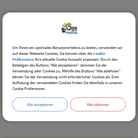
Weiterführende Links
Vereinsangebote speziell für junge Leute
Diese Vereine bieten Veranstaltungen speziell für junge
Leute an.
Um Ihnen ein optimales Benutzererlebnis zu bieten, verwenden wir
auf dieser Webseite Cookies. Sie können über die
Cookie
Downloads
Präferenzen
Ihre aktuelle Cookie Auswahl anpassen. Durch das
Betätigen des Buttons "Alle akzeptieren" stimmen Sie der
Den gewählten Termin als VCS-Kalenderdatei
Verwendung aller Cookies zu. Mithilfe des Buttons "Alle ablehnen"
downloaden
lehnen Sie der Verwendung nicht erforderlicher Cookies ab. Eine
Auflistung der verwendeten Cookies finden Sie ebenfalls in unseren
Den gewählten Termin als iCal-Kalenderdatei
Cookie Präferenzen.
downloaden
Alle akzeptieren
Alle ablehnen
Drucken