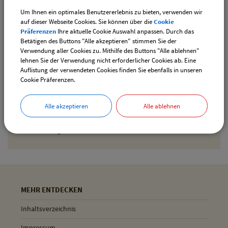
Um Ihnen ein optimales Benutzererlebnis zu bieten, verwenden wir
Den gewählten Termin als iCal-Kalenderdatei
auf dieser Webseite Cookies. Sie können über die
Cookie
downloaden
Präferenzen
Ihre aktuelle Cookie Auswahl anpassen. Durch das
Betätigen des Buttons "Alle akzeptieren" stimmen Sie der
Verwendung aller Cookies zu. Mithilfe des Buttons "Alle ablehnen"
lehnen Sie der Verwendung nicht erforderlicher Cookies ab. Eine
Drucken
Auflistung der verwendeten Cookies finden Sie ebenfalls in unseren
Cookie Präferenzen.
Gemeinde Pliening
Alle akzeptieren
Alle ablehnen
Geltinger Str. 18
85652 Pliening
MEHR ENTDECKEN
Inhaltsverzeichnis
Impressum