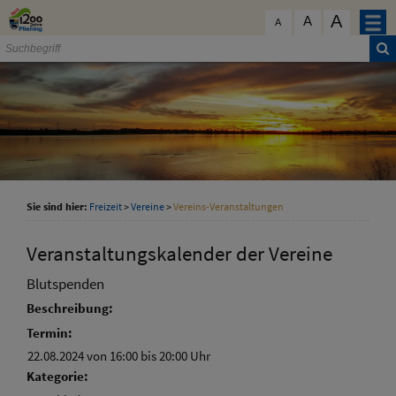
Zum Inhalt
,
zur Navigation
oder
zur Startseite
springen.
A
schließen
A
A
Sie sind hier:
Freizeit
>
Vereine
>
Vereins-Veranstaltungen
Veranstaltungskalender der Vereine
Blutspenden
Beschreibung:
Termin:
22.08.2024 von 16:00
bis 20:00 Uhr
Kategorie: