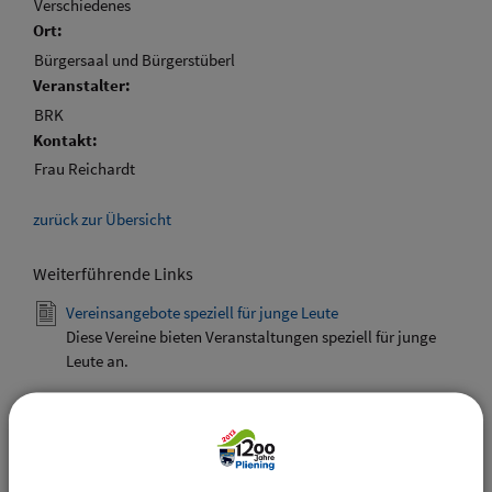
Verschiedenes
Ort:
Bürgersaal und Bürgerstüberl
Veranstalter:
BRK
Kontakt:
Frau Reichardt
zurück zur Übersicht
Weiterführende Links
Vereinsangebote speziell für junge Leute
Diese Vereine bieten Veranstaltungen speziell für junge
Leute an.
Downloads
Den gewählten Termin als VCS-Kalenderdatei
downloaden