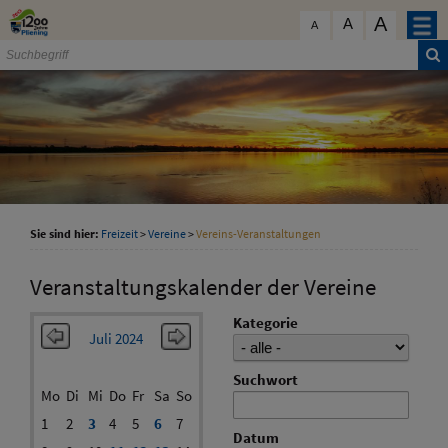
Zum Inhalt
,
zur Navigation
oder
zur Startseite
springen.
A
schließen
A
A
Sie sind hier:
Freizeit
>
Vereine
>
Vereins-Veranstaltungen
Veranstaltungskalender der Vereine
Kategorie
Juli 2024
Suchwort
Mo
Di
Mi
Do
Fr
Sa
So
1
2
3
4
5
6
7
Datum