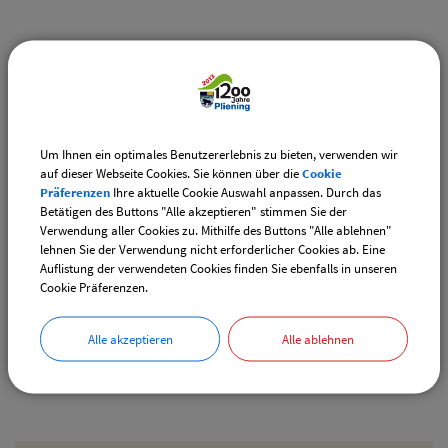
Weiterführende Links
Vereinsangebote speziell für junge Leute
Diese Vereine bieten Veranstaltungen speziell für junge
Leute an.
Um Ihnen ein optimales Benutzererlebnis zu bieten, verwenden wir
auf dieser Webseite Cookies. Sie können über die
Cookie
Downloads
Präferenzen
Ihre aktuelle Cookie Auswahl anpassen. Durch das
Betätigen des Buttons "Alle akzeptieren" stimmen Sie der
Den gewählten Termin als VCS-Kalenderdatei
Verwendung aller Cookies zu. Mithilfe des Buttons "Alle ablehnen"
downloaden
lehnen Sie der Verwendung nicht erforderlicher Cookies ab. Eine
Auflistung der verwendeten Cookies finden Sie ebenfalls in unseren
Den gewählten Termin als iCal-Kalenderdatei
Cookie Präferenzen.
downloaden
Alle akzeptieren
Alle ablehnen
Drucken