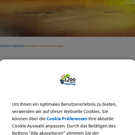
reizeit
>
Vereine
>
Vereins-Veranstaltungen
staltungskalender der Vereine
Kategorie
st 2024
Suchwort
Do
Fr
Sa
So
Um Ihnen ein optimales Benutzererlebnis zu bieten,
1
2
3
4
Datum
verwenden wir auf dieser Webseite Cookies. Sie
8
9
10
11
können über die
Cookie Präferenzen
Ihre aktuelle
15
16
17
18
Cookie Auswahl anpassen. Durch das Betätigen des
bis:
22
23
24
25
Buttons "Alle akzeptieren" stimmen Sie der