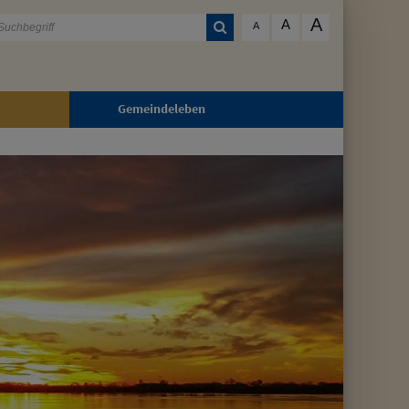
A
A
A
Gemeindeleben