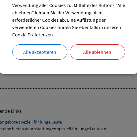
29
30
31
Verwendung aller Cookies zu. Mithilfe des Buttons "Alle
ablehnen" lehnen Sie der Verwendung nicht
reset
erforderlicher Cookies ab. Eine Auflistung der
verwendeten Cookies finden Sie ebenfalls in unseren
Cookie Präferenzen.
tammtisch
Alle akzeptieren
Alle ablehnen
07.08.2024 von 14:00
bis 16:00 Uhr
Senioren
Vereinsheim
ende Links
angebote speziell für junge Leute
ereine bieten Veranstaltungen speziell für junge Leute an.