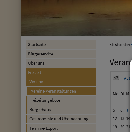
Startseite
Sie sind hier:
F
Bürgerservice
Veran
Über uns
Freizeit
Augu
Vereine
Vereins-Veranstaltungen
Mo
Di
Mi
Freizeitangebote
Bürgerhaus
5
6
7
12
13
14
Gastronomie und Übernachtung
19
20
21
Termine-Export