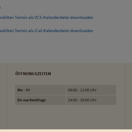
s
wählten Termin als VCS-Kalenderdatei downloaden
wählten Termin als iCal-Kalenderdatei downloaden
ÖFFNUNGSZEITEN
Mo - Fr
08:00 - 12:00 Uhr
Do nachmittags
14:00 - 18:00 Uhr