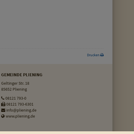
Drucken
GEMEINDE PLIENING
Geltinger Str. 18
85652 Pliening
08121 793-0
08121 793-6301
info@pliening.de
www.pliening.de