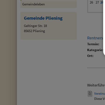
26
27
28
Gemeindeleben
Gemeinde Pliening
Geltinger Str. 18
85652 Pliening
Rentners
Termin:
Kategorie:
Ort:
Weiterführ
Vereins
Diese V