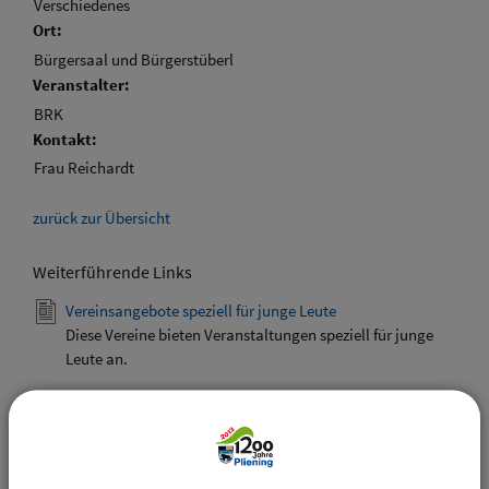
Verschiedenes
Ort:
Bürgersaal und Bürgerstüberl
Veranstalter:
BRK
Kontakt:
Frau Reichardt
zurück zur Übersicht
Weiterführende Links
Vereinsangebote speziell für junge Leute
Diese Vereine bieten Veranstaltungen speziell für junge
Leute an.
Downloads
Den gewählten Termin als VCS-Kalenderdatei
downloaden