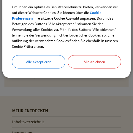
Um Ihnen ein optimales Benutzererlebnis zu bieten, verwenden wir
Den gewählten Termin als iCal-Kalenderdatei
auf dieser Webseite Cookies. Sie können über die
Cookie
downloaden
Präferenzen
Ihre aktuelle Cookie Auswahl anpassen. Durch das
Betätigen des Buttons "Alle akzeptieren" stimmen Sie der
Verwendung aller Cookies zu. Mithilfe des Buttons "Alle ablehnen"
lehnen Sie der Verwendung nicht erforderlicher Cookies ab. Eine
Drucken
Auflistung der verwendeten Cookies finden Sie ebenfalls in unseren
Cookie Präferenzen.
Gemeinde Pliening
Alle akzeptieren
Alle ablehnen
Geltinger Str. 18
85652 Pliening
MEHR ENTDECKEN
Inhaltsverzeichnis
Impressum