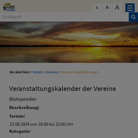
Zum Inhalt
,
zur Navigation
oder
zur Startseite
springen.
A
schließen
A
A
Sie sind hier:
Freizeit
>
Vereine
>
Vereins-Veranstaltungen
Veranstaltungskalender der Vereine
Blutspenden
Beschreibung:
Termin:
23.08.2024 von 16:00
bis 22:00 Uhr
Kategorie: