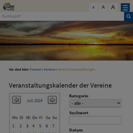
Zum Inhalt
,
zur Navigation
oder
zur Startseite
springen.
A
schließen
A
A
Sie sind hier:
Freizeit
>
Vereine
>
Vereins-Veranstaltungen
Veranstaltungskalender der Vereine
Kategorie
Juli 2024
Suchwort
Mo
Di
Mi
Do
Fr
Sa
So
1
2
3
4
5
6
7
Datum