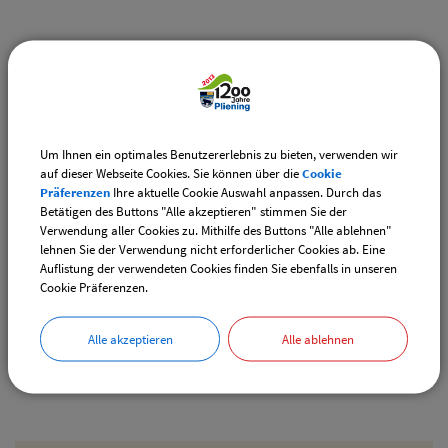
Weiterführende Links
Vereinsangebote speziell für junge Leute
Diese Vereine bieten Veranstaltungen speziell für junge
Leute an.
Um Ihnen ein optimales Benutzererlebnis zu bieten, verwenden wir
auf dieser Webseite Cookies. Sie können über die
Cookie
Downloads
Präferenzen
Ihre aktuelle Cookie Auswahl anpassen. Durch das
Betätigen des Buttons "Alle akzeptieren" stimmen Sie der
Den gewählten Termin als VCS-Kalenderdatei
Verwendung aller Cookies zu. Mithilfe des Buttons "Alle ablehnen"
downloaden
lehnen Sie der Verwendung nicht erforderlicher Cookies ab. Eine
Auflistung der verwendeten Cookies finden Sie ebenfalls in unseren
Den gewählten Termin als iCal-Kalenderdatei
Cookie Präferenzen.
downloaden
Alle akzeptieren
Alle ablehnen
Drucken