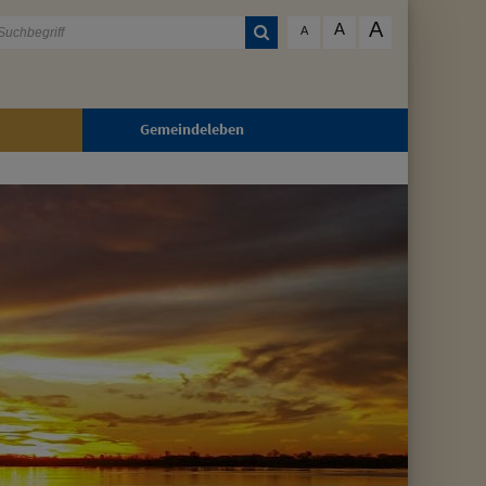
A
A
A
Gemeindeleben