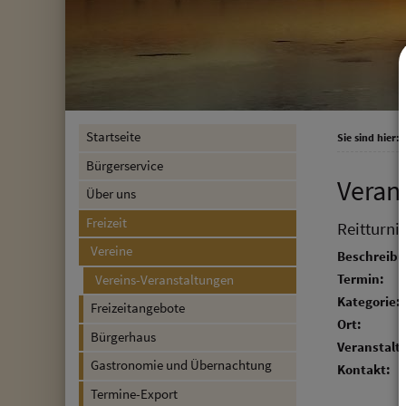
Startseite
Sie sind hier:
F
Bürgerservice
Veran
Über uns
Freizeit
Reitturni
Vereine
Beschreibu
Termin:
Vereins-Veranstaltungen
Kategorie:
Freizeitangebote
Ort:
Bürgerhaus
Veranstalte
Gastronomie und Übernachtung
Kontakt:
Termine-Export