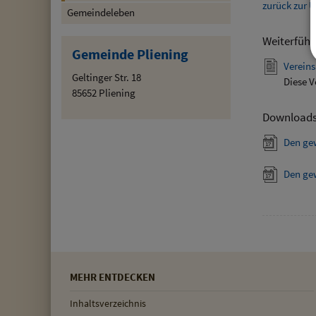
zurück zur Ü
Gemeindeleben
Weiterführ
Gemeinde Pliening
Vereins
Geltinger Str. 18
Diese V
85652 Pliening
Download
Den ge
Den ge
MEHR ENTDECKEN
Inhaltsverzeichnis