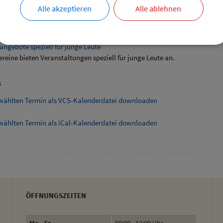
bersicht
Alle akzeptieren
Alle ablehnen
ende Links
angebote speziell für junge Leute
ereine bieten Veranstaltungen speziell für junge Leute an.
s
wählten Termin als VCS-Kalenderdatei downloaden
wählten Termin als iCal-Kalenderdatei downloaden
ÖFFNUNGSZEITEN