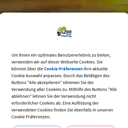
reizeit
>
Vereine
>
Vereins-Veranstaltungen
Um Ihnen ein optimales Benutzererlebnis zu bieten,
staltungskalender der Vereine
verwenden wir auf dieser Webseite Cookies. Sie
können über die
Cookie Präferenzen
Ihre aktuelle
er
Cookie Auswahl anpassen. Durch das Betätigen des
ng:
Buttons "Alle akzeptieren" stimmen Sie der
09.08.2024
–
11.08.2024
Verwendung aller Cookies zu. Mithilfe des Buttons "Alle
Sport
ablehnen" lehnen Sie der Verwendung nicht
Selmerhof
erforderlicher Cookies ab. Eine Auflistung der
r:
verwendeten Cookies finden Sie ebenfalls in unseren
Reitverein Selmerhof
Cookie Präferenzen.
Sabine Sengl