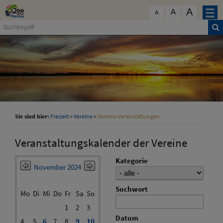
Zum Inhalt
,
zur Navigation
oder
zur Startseite
springen.
A
schließen
A
A
Sie sind hier:
Freizeit
>
Vereine
>
Vereins-Veranstaltungen
Veranstaltungskalender der Vereine
Kategorie
November 2024
Suchwort
Mo
Di
Mi
Do
Fr
Sa
So
1
2
3
Datum
4
5
6
7
8
9
10