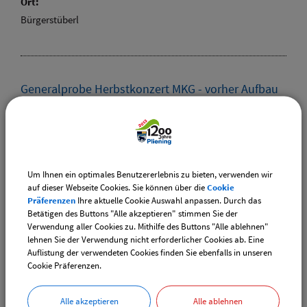
Ort:
Bürgerstüberl
Generalprobe Herbstkonzert MKG - vorher Aufbau
Podium Bürgersaal
Termin:
22.11.2024
Kategorie:
Um Ihnen ein optimales Benutzererlebnis zu bieten, verwenden wir
Konzerte
auf dieser Webseite Cookies. Sie können über die
Cookie
Ort:
Präferenzen
Ihre aktuelle Cookie Auswahl anpassen. Durch das
Bürgersaal
Betätigen des Buttons "Alle akzeptieren" stimmen Sie der
Verwendung aller Cookies zu. Mithilfe des Buttons "Alle ablehnen"
lehnen Sie der Verwendung nicht erforderlicher Cookies ab. Eine
Auflistung der verwendeten Cookies finden Sie ebenfalls in unseren
Cookie Präferenzen.
Grüner Treff
Termin:
Alle akzeptieren
Alle ablehnen