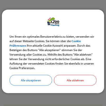
Weiterführende Links
Vereinsangebote speziell für junge Leute
Diese Vereine bieten Veranstaltungen speziell für junge
Leute an.
Um Ihnen ein optimales Benutzererlebnis zu bieten, verwenden wir
auf dieser Webseite Cookies. Sie können über die
Cookie
Downloads
Präferenzen
Ihre aktuelle Cookie Auswahl anpassen. Durch das
Betätigen des Buttons "Alle akzeptieren" stimmen Sie der
Den gewählten Termin als VCS-Kalenderdatei
Verwendung aller Cookies zu. Mithilfe des Buttons "Alle ablehnen"
downloaden
lehnen Sie der Verwendung nicht erforderlicher Cookies ab. Eine
Auflistung der verwendeten Cookies finden Sie ebenfalls in unseren
Den gewählten Termin als iCal-Kalenderdatei
Cookie Präferenzen.
downloaden
Alle akzeptieren
Alle ablehnen
Drucken