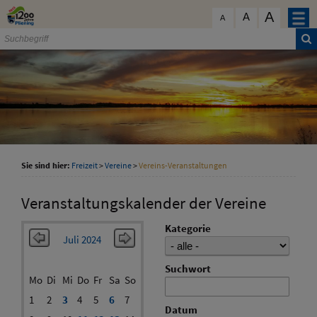
Zum Inhalt
,
zur Navigation
oder
zur Startseite
springen.
A
schließen
A
A
Sie sind hier:
Freizeit
>
Vereine
>
Vereins-Veranstaltungen
Veranstaltungskalender der Vereine
Kategorie
Juli 2024
Suchwort
Mo
Di
Mi
Do
Fr
Sa
So
1
2
3
4
5
6
7
Datum