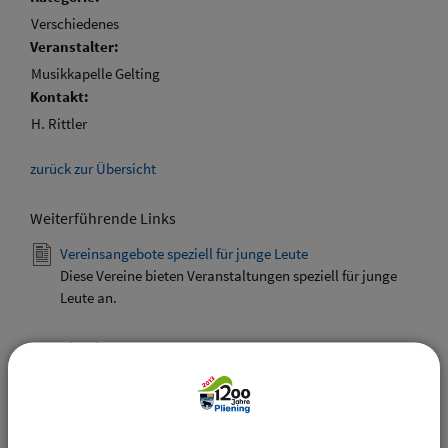
Verschiedenes
Veranstalter:
Musikkapelle Gelting
Kontakt:
H. Rittler
zurück zur Übersicht
Weiterführende Links
Vereinsangebote speziell für junge Leute
Diese Vereine bieten Veranstaltungen speziell für junge
Leute an.
Downloads
Den gewählten Termin als VCS-Kalenderdatei
downloaden
Den gewählten Termin als iCal-Kalenderdatei