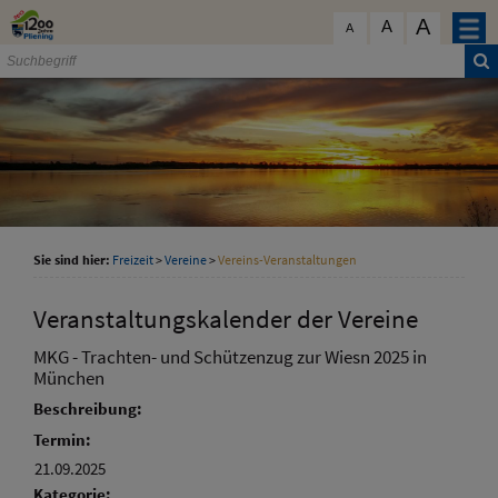
Zum Inhalt
,
zur Navigation
oder
zur Startseite
springen.
A
schließen
A
A
Sie sind hier:
Freizeit
>
Vereine
>
Vereins-Veranstaltungen
Veranstaltungskalender der Vereine
MKG - Trachten- und Schützenzug zur Wiesn 2025 in
München
Beschreibung:
Termin:
21.09.2025
Kategorie: