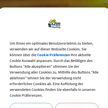
reizeit
>
Vereine
>
Vereins-Veranstaltungen
Um Ihnen ein optimales Benutzererlebnis zu bieten,
staltungskalender der Vereine
verwenden wir auf dieser Webseite Cookies. Sie
können über die
Cookie Präferenzen
Ihre aktuelle
Cookie Auswahl anpassen. Durch das Betätigen des
ßen des Burghart-Gedächtnispokals
Buttons "Alle akzeptieren" stimmen Sie der
ng:
Verwendung aller Cookies zu. Mithilfe des Buttons "Alle
25.05.2024 von 19:00
bis 22:00 Uhr
ablehnen" lehnen Sie der Verwendung nicht
Sport
erforderlicher Cookies ab. Eine Auflistung der
Vereinsheim
verwendeten Cookies finden Sie ebenfalls in unseren
r:
SG Ottersberg
Cookie Präferenzen.
bersicht