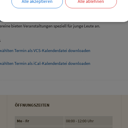
Alle akzeptieren
Alle ablehnen
ende Links
angebote speziell für junge Leute
ereine bieten Veranstaltungen speziell für junge Leute an.
s
wählten Termin als VCS-Kalenderdatei downloaden
wählten Termin als iCal-Kalenderdatei downloaden
ÖFFNUNGSZEITEN
Mo - Fr
08:00 - 12:00 Uhr