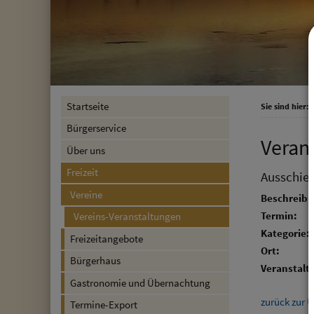
Startseite
Sie sind hier:
F
Bürgerservice
Veran
Über uns
Freizeit
Ausschie
Vereine
Beschreibu
Termin:
Vereins-Veranstaltungen
Kategorie:
Freizeitangebote
Ort:
Bürgerhaus
Veranstalte
Gastronomie und Übernachtung
zurück zur Ü
Termine-Export