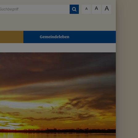
A
A
A
Gemeindeleben