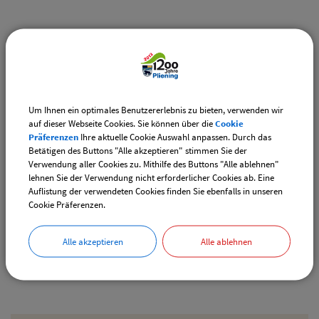
Weiterführende Links
Vereinsangebote speziell für junge Leute
Diese Vereine bieten Veranstaltungen speziell für junge
Leute an.
Um Ihnen ein optimales Benutzererlebnis zu bieten, verwenden wir
auf dieser Webseite Cookies. Sie können über die
Cookie
Downloads
Präferenzen
Ihre aktuelle Cookie Auswahl anpassen. Durch das
Betätigen des Buttons "Alle akzeptieren" stimmen Sie der
Den gewählten Termin als VCS-Kalenderdatei
Verwendung aller Cookies zu. Mithilfe des Buttons "Alle ablehnen"
downloaden
lehnen Sie der Verwendung nicht erforderlicher Cookies ab. Eine
Auflistung der verwendeten Cookies finden Sie ebenfalls in unseren
Den gewählten Termin als iCal-Kalenderdatei
Cookie Präferenzen.
downloaden
Alle akzeptieren
Alle ablehnen
Drucken