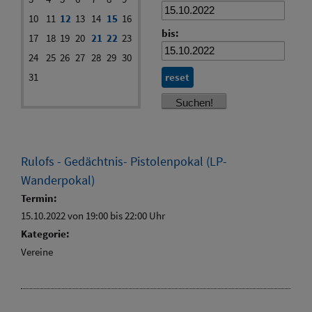
10
11
12
13
14
15
16
bis:
17
18
19
20
21
22
23
24
25
26
27
28
29
30
31
reset
Rulofs - Gedächtnis- Pistolenpokal (LP-
Wanderpokal)
Termin:
15.10.2022 von 19:00
bis 22:00 Uhr
Kategorie:
Vereine