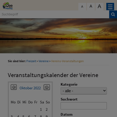
Zum Inhalt
,
zur Navigation
oder
zur Startseite
springen.
A
schließen
A
A
Sie sind hier:
Freizeit
>
Vereine
>
Vereins-Veranstaltungen
Veranstaltungskalender der Vereine
Kategorie
Oktober 2022
Suchwort
Mo
Di
Mi
Do
Fr
Sa
So
1
2
Datum
3
4
5
6
7
8
9