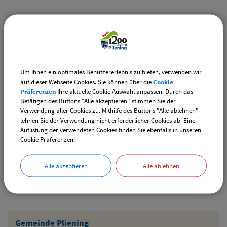
Weiterführende Links
Vereinsangebote speziell für junge Leute
Diese Vereine bieten Veranstaltungen speziell für junge
Leute an.
Um Ihnen ein optimales Benutzererlebnis zu bieten, verwenden wir
auf dieser Webseite Cookies. Sie können über die
Cookie
Downloads
Präferenzen
Ihre aktuelle Cookie Auswahl anpassen. Durch das
Betätigen des Buttons "Alle akzeptieren" stimmen Sie der
Den gewählten Termin als VCS-Kalenderdatei
Verwendung aller Cookies zu. Mithilfe des Buttons "Alle ablehnen"
downloaden
lehnen Sie der Verwendung nicht erforderlicher Cookies ab. Eine
Auflistung der verwendeten Cookies finden Sie ebenfalls in unseren
Den gewählten Termin als iCal-Kalenderdatei
Cookie Präferenzen.
downloaden
Alle akzeptieren
Alle ablehnen
Drucken
Gemeinde Pliening