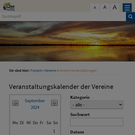
Zum Inhalt
,
zur Navigation
oder
zur Startseite
springen.
A
schließen
A
A
Sie sind hier:
Freizeit
>
Vereine
>
Vereins-Veranstaltungen
Veranstaltungskalender der Vereine
Kategorie
September
2024
Suchwort
Mo
Di
Mi
Do
Fr
Sa
So
1
Datum