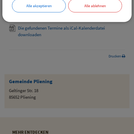
Alle akzeptieren
Alle ablehnen
Die gefundenen Termine als VCS-Kalenderdatei
downloaden
Die gefundenen Termine als iCal-Kalenderdatei
downloaden
Drucken
Gemeinde Pliening
Geltinger Str. 18
85652 Pliening
MEHR ENTDECKEN