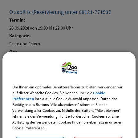
O zapft is (Reservierung unter 08121-771537
Termin:
28.09.2024 von 19:00
bis 22:00 Uhr
Kategorie:
Feste und Feiern
Ort:
Vereinsheim
Um Ihnen ein optimales Benutzererlebnis zu bieten, verwenden wir
auf dieser Webseite Cookies. Sie können über die
Cookie
Weiterführende Links
Präferenzen
Ihre aktuelle Cookie Auswahl anpassen. Durch das
Betätigen des Buttons "Alle akzeptieren" stimmen Sie der
Vereinsangebote speziell für junge Leute
Verwendung aller Cookies zu. Mithilfe des Buttons "Alle ablehnen"
Diese Vereine bieten Veranstaltungen speziell für junge
lehnen Sie der Verwendung nicht erforderlicher Cookies ab. Eine
Auflistung der verwendeten Cookies finden Sie ebenfalls in unseren
Leute an.
Cookie Präferenzen.
Downloads