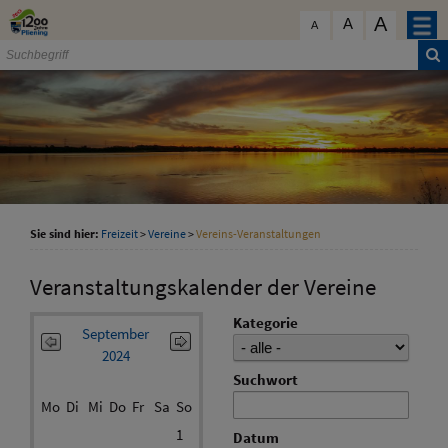
Zum Inhalt
,
zur Navigation
oder
zur Startseite
springen.
A
schließen
A
A
Sie sind hier:
Freizeit
>
Vereine
>
Vereins-Veranstaltungen
Veranstaltungskalender der Vereine
Kategorie
September
2024
Suchwort
Mo
Di
Mi
Do
Fr
Sa
So
1
Datum