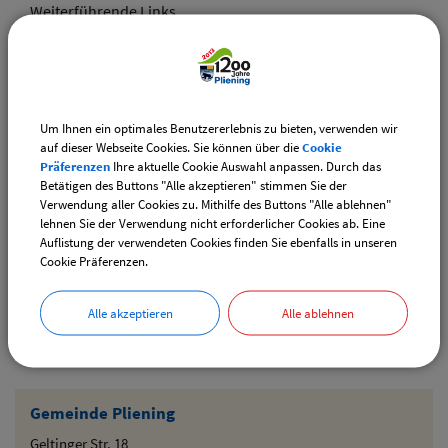
Weiterführende Links
Vereinsangebote speziell für junge Leute
Diese Vereine bieten Veranstaltungen speziell für junge
Leute an.
Um Ihnen ein optimales Benutzererlebnis zu bieten, verwenden wir
Downloads
auf dieser Webseite Cookies. Sie können über die
Cookie
Präferenzen
Ihre aktuelle Cookie Auswahl anpassen. Durch das
Den gewählten Termin als VCS-Kalenderdatei
Betätigen des Buttons "Alle akzeptieren" stimmen Sie der
downloaden
Verwendung aller Cookies zu. Mithilfe des Buttons "Alle ablehnen"
lehnen Sie der Verwendung nicht erforderlicher Cookies ab. Eine
Den gewählten Termin als iCal-Kalenderdatei
Auflistung der verwendeten Cookies finden Sie ebenfalls in unseren
downloaden
Cookie Präferenzen.
Alle akzeptieren
Alle ablehnen
Drucken
Gemeinde Pliening
Geltinger Str. 18