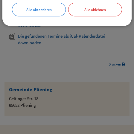
Downloads
Alle akzeptieren
Alle ablehnen
Die gefundenen Termine als VCS-Kalenderdatei
downloaden
Die gefundenen Termine als iCal-Kalenderdatei
downloaden
Drucken
Gemeinde Pliening
Geltinger Str. 18
85652 Pliening