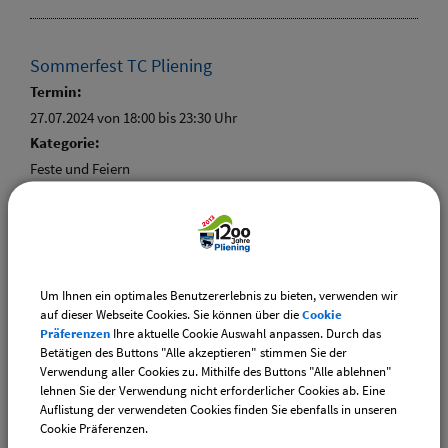
Sommerfest TC Pliening
Termin:
27.07.2024 von 18:00
bis 23:30 Uhr
Kategorie:
Feste und Feiern
Ort:
Tennisheim
Um Ihnen ein optimales Benutzererlebnis zu bieten, verwenden wir
auf dieser Webseite Cookies. Sie können über die
Cookie
Präferenzen
Ihre aktuelle Cookie Auswahl anpassen. Durch das
Weiterführende Links
Betätigen des Buttons "Alle akzeptieren" stimmen Sie der
Verwendung aller Cookies zu. Mithilfe des Buttons "Alle ablehnen"
Vereinsangebote speziell für junge Leute
lehnen Sie der Verwendung nicht erforderlicher Cookies ab. Eine
Diese Vereine bieten Veranstaltungen speziell für junge
Auflistung der verwendeten Cookies finden Sie ebenfalls in unseren
Leute an.
Cookie Präferenzen.