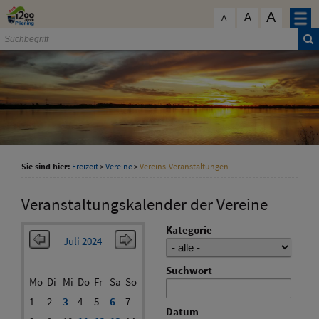
Zum Inhalt
,
zur Navigation
oder
zur Startseite
springen.
A
schließen
A
A
Sie sind hier:
Freizeit
>
Vereine
>
Vereins-Veranstaltungen
Veranstaltungskalender der Vereine
Kategorie
Juli 2024
Suchwort
Mo
Di
Mi
Do
Fr
Sa
So
1
2
3
4
5
6
7
Datum